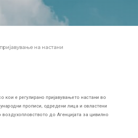
пријавување на настани
о кои е регулирано пријавувањето настани во
ународни прописи, одредени лица и овластени
о воздухопловството до Агенцијата за цивилно