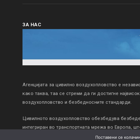
ЗА НАС
Агенцијата за цивилно воздухопловство е незави
како таква, таа се стреми да ги достигне највисо
воздухопловство и безбедносните стандарди.
Цивилното воздухопловство обезбедува безбеден
интегриран во транспортната мрежа во Европа, ш
напредокот на Република Северна Македонија.
Поставени се колачињ