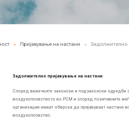
ност
Пријавување на настани
Задолжително 
Задолжително пријавување на настани
Според важечките законски и подзаконски одредби с
воздухопловството во РСМ и според позитивните меѓ
организации имаат обврска да пријавуваат настани в
воздухопловство.