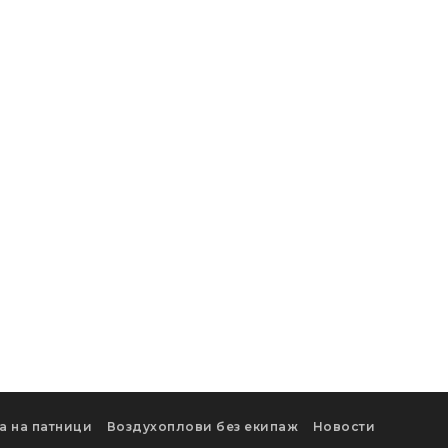
а на патници
Воздухоплови без екипаж
Новости