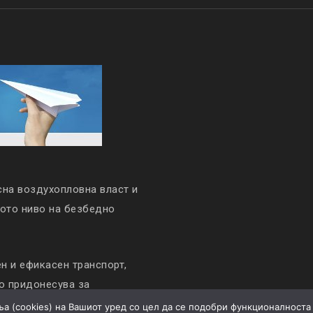
сна воздухопловна власт и
кото ниво на безбедно
 и ефикасен транспорт,
то придонесува за
а (cookies) на Вашиот уред со цел да се подобри функционалноста 