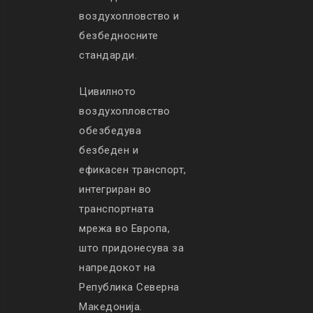
воздухопловство и
безбедносните
стандарди.
Цивилното
воздухопловство
обезбедува
безбеден и
ефикасен транспорт,
интегриран во
транспортната
мрежа во Европа,
што придонесува за
напредокот на
Република Северна
Македонија.