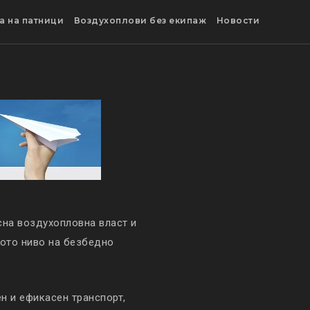
а на патници
Воздухоплови без екипаж
Новости
сна воздухопловна власт и
кото ниво на безбедно
 и ефикасен транспорт,