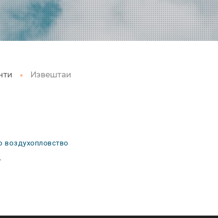
нти
Извештаи
но воздухопловство
т