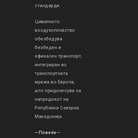
стандарди.
Цивилното
воздухопловство
обезбедува
безбеден и
ефикасен транспорт,
интегриран во
транспортната
мрежа во Европа,
што придонесува за
напредокот на
Република Северна
Македонија.
—Повеќе—