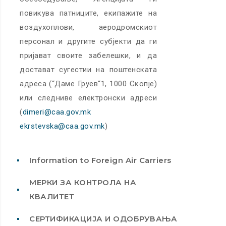
повикува патниците, екипажите на
воздухоплови, аеродромскиот
персонал и другите субјекти да ги
пријават своите забелешки, и да
достават сугестии на поштенската
адреса (“Даме Груев“1, 1000 Скопје)
или следниве електронски адреси
(
dimeri@caa.gov.mk
ekrstevska@caa.gov.mk
)
Information to Foreign Air Carriers
МЕРКИ ЗА КОНТРОЛА НА
КВАЛИТЕТ
СЕРТИФИКАЦИЈА И ОДОБРУВАЊА