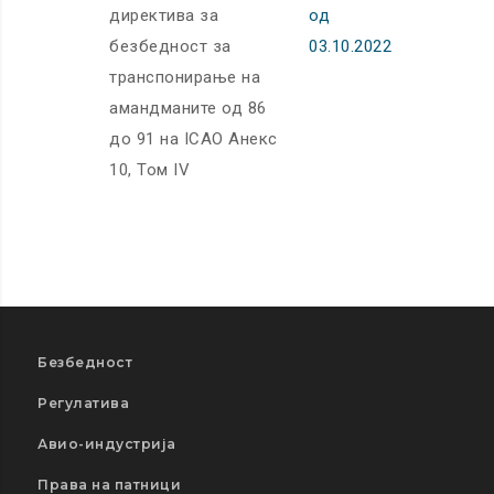
директива за
од
безбедност за
03.10.2022
транспонирање на
амандманите од 86
до 91 на ICAO Анекс
10, Том IV
Безбедност
Регулатива
Авио-индустрија
Права на патници