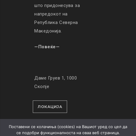
што придонесува за
напредокот на
Република Северна
Македонија.
—Повеќе—
Даме Груев 1, 1000
Скопје
ЛОКАЦИЈА
Поставени се колачиња (cookies) на Вашиот уред со цел да
се подобри функционалноста на оваа веб страница.
© Copyright 2019. All Rights Reserved