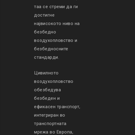
таа се стреми да ги
достигне
највисокото ниво на
безбедно
воздухопловство и
безбедносните
стандарди.
Цивилното
воздухопловство
обезбедува
безбеден и
ефикасен транспорт,
интегриран во
транспортната
мрежа во Европа,