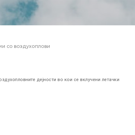
и со воздухоплови
здухопловните дејности во кои се вклучени летачки