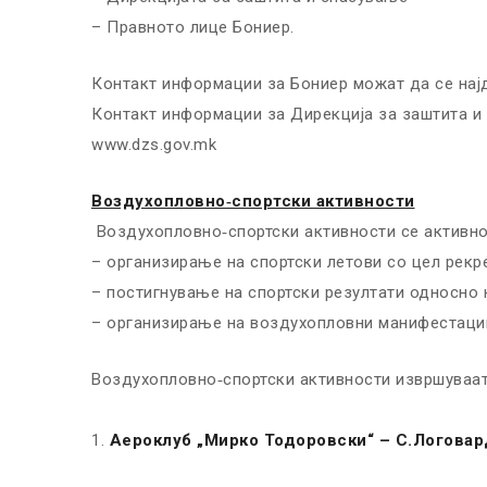
– Правното лице Бониер.
Контакт информации за Бониер можат да се најд
Контакт информации за Дирекција за заштита и 
www.dzs.gov.mk
Воздухопловно‐спортски активности
Воздухопловно‐спортски активности се активн
– организирање на спортски летови со цел рек
– постигнување на спортски резултати односно 
– организирање на воздухопловни манифестации
Воздухопловно‐спортски активности извршуваат
Аероклуб „Мирко Тодоровски“ – С.Логовар