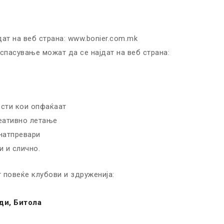
ат на веб страна: www.bonier.com.mk
спасување можат да се најдат на веб страна:
ости кои опфаќаат
реативно летање
натпревари
 и слично.
 повеќе клубови и здруженија:
ди, Битола