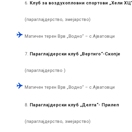
Клуб за воздухопловни спортови „Хели ХЦ
(параглајдерство, змејарство)
Матичен терен Врв „Водно“ – с.Ајватовци
Параглајдерски клуб „Вертиго“-Скопје
(параглајдерство )
Матичен терен Врв „Водно“ – с.Ајватовци
Параглајдерски клуб „Делта“- Прилеп
(параглајдерство, змејарство)