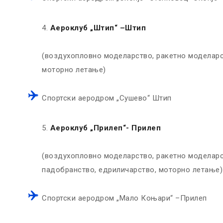
Аероклуб „Штип“ –Штип
(воздухопловно моделарство, ракетно моделарст
моторно летање)
Спортски аеродром „Сушево“ Штип
Аероклуб „Прилеп“- Прилеп
(воздухопловно моделарство, ракетно моделарст
падобранство, едриличарство, моторно летање)
Спортски аеродром „Мало Коњари“ –Прилеп