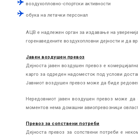
воздухопловно-спортски активности
обука на летачки персонал
АЦВ е надлежен орган за издавање на уверенија
горенаведените воздухопловни дејности и да в
Јавен воздушен превоз
Дејноста јавен воздушен превоз е комерцијална
карго за одреден надоместок под услови достап
Јавниот воздушен превоз може да биде редовен
Нередовниот јавен воздушен превоз може да с
моментов нема домашни авиопревозници овласт
Превоз за сопствени потреби
Дејноста превоз за сопствени потреби е неком