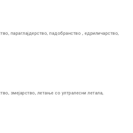
во, параглајдерство, падобранство , едриличарство,
во, змејарство, летање со ултралесни летала,