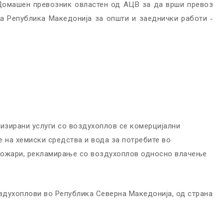
 Домашен превозник овластен од АЦВ за да врши превоз
а Република Македонија за општи и заеднички работи ‐
изирани услуги со воздухоплов се комерцијални
 на хемиски средства и вода за потребите во
 пожари, рекламирање со воздухоплов односно влачење
здухоплови во Република Северна Македонија, од страна