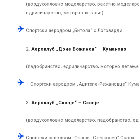
(воздухопловно моделарство, ракетно моделарст
едриличарство, моторно летање)
Спортски аеродром „Битола“ с.Логоварди
Аероклуб „Доне Божинов“ – Куманово
(падобранство, едриличарство, моторно летање
– Спортски аеродром „Аџитепе-Режановце“ Кум
Аероклуб „Скопје“ – Скопје
(воздухопловно моделарство, падобранство, ед
Спортски аеродром „Скопје -Стенковец“ Скопје