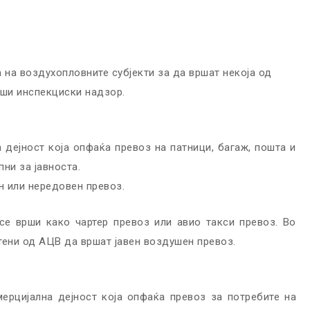
 на воздухопловните субјекти за да вршат некоја од
рши инспекциски надзор.
 дејност која опфаќа превоз на патници, багаж, пошта и
ни за јавноста.
 или нередовен превоз.
е врши како чартер превоз или авио такси превоз. Во
ени од АЦВ да вршат јавен воздушен превоз.
ерцијална дејност која опфаќа превоз за потребите на