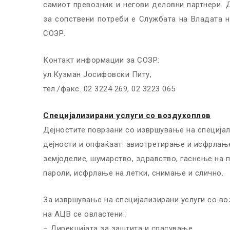
самиот превозник и негови деловни партнери.
за сопствени потреби е Службата на Владата н
СОЗР.
Контакт информации за СОЗР:
ул.Кузман Јосифовски Питу,
тел./факс. 02 3224 269, 02 3223 065
Специјализирани услуги со воздухоплов
Дејностите поврзани со извршување на специјал
дејности и опфаќаат: авиотретирање и исфрлање
земјоделие, шумарство, здравство, гаснење на
пароли, исфрлање на летки, снимање и слично.
За извршување на специјализирани услуги со во
на АЦВ се овластени:
– Дирекцијата за заштита и спасување