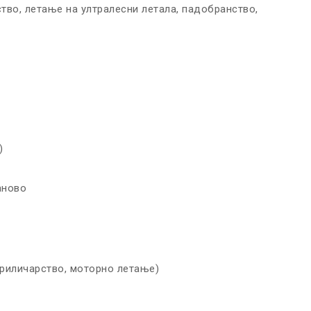
во, летање на ултралесни летала, падобранство,
)
аново
риличарство, моторно летање)