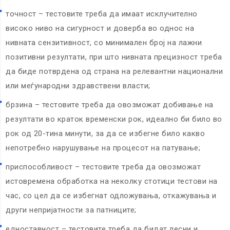
точност – тестовите треба да имаат исклучително
високо ниво на сигурност и доверба во однос на
нивната сензитивност, со минимален број на лажни
позитивни резултати, при што нивната прецизност треба
да биде потврдена од страна на релевантни национални
или меѓународни здравствени власти;
брзина – тестовите треба да овозможат добивање на
резултати во краток временски рок, идеално би било во
рок од 20-тина минути, за да се избегне било какво
непотребно нарушување на процесот на патување;
приспособливост – тестовите треба да овозможат
истовремена обработка на неколку стотици тестови на
час, со цел да се избегнат одложувања, откажувања и
други непријатности за патниците;
едноставност – тестовите треба да бидат лесни и