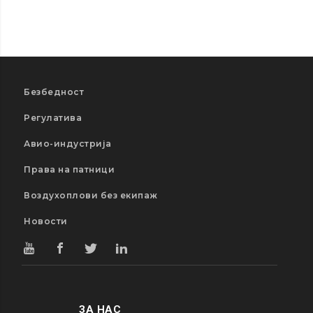
Безбедност
Регулатива
Авио-индустрија
Права на патници
Воздухоплови без екипаж
Новости
ЗА НАС