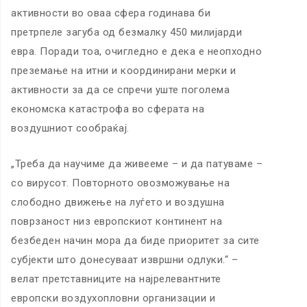
активности во оваа сфера годинава би
претрпеле загуба од безмалку 450 милијарди
евра. Поради тоа, очигледно е дека е неопходно
преземање на итни и координирани мерки и
активности за да се спречи уште поголема
економска катастрофа во сферата на
воздушниот сообраќај.
„Треба да научиме да живееме – и да патуваме –
со вирусот. Повторното овозможување на
слободно движење на луѓето и воздушна
поврзаност низ европскиот континент на
безбеден начин мора да биде приоритет за сите
субјекти што донесуваат извршни одлуки.“ –
велат претставниците на најрелевантните
европски воздухопловни организации и