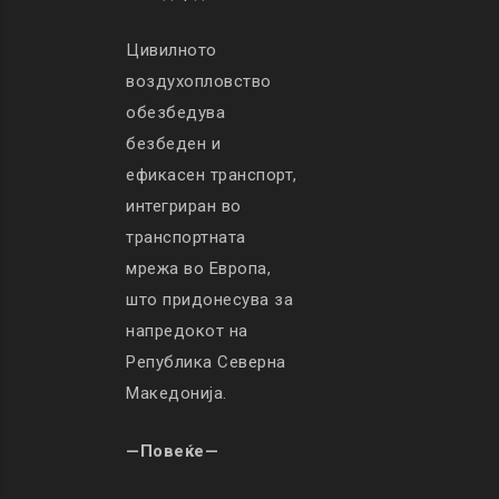
Цивилното
воздухопловство
обезбедува
безбеден и
ефикасен транспорт,
интегриран во
транспортната
мрежа во Европа,
што придонесува за
напредокот на
Република Северна
Македонија.
—Повеќе—