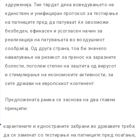
здруженија. Тие тврдат дека воведувањето на
единствен и унифициран протокол за тестирање
на патниците пред да патуваат ќе овозможи
безбеден, ефикасен и усогласен начин за
реализација на патувањата во воздушниот
сообраќај. Од друга страна, тоа би значело
намалување на ризикот за пренос на заразните
болести, поголем степен на заштита од вирусот
и стимулирање на економските активности, за
сите држави на европскиот континент.
Предложената рамка се заснова на два главни
принципи:
карантините и едностраните забрани во државите треба
да се заменат со тестирање на патниците пред поаѓање,