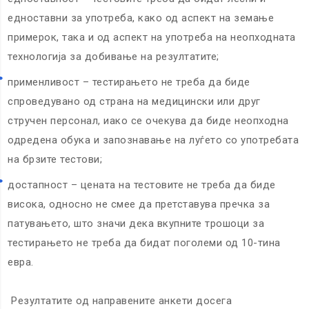
едноставни за употреба, како од аспект на земање
примерок, така и од аспект на употреба на неопходната
технологија за добивање на резултатите;
применливост – тестирањето не треба да биде
спроведувано од страна на медицински или друг
стручен персонал, иако се очекува да биде неопходна
одредена обука и запознавање на луѓето со употребата
на брзите тестови;
достапност – цената на тестовите не треба да биде
висока, односно не смее да претставува пречка за
патувањето, што значи дека вкупните трошоци за
тестирањето не треба да бидат поголеми од 10-тина
евра.
Резултатите од направените анкети досега