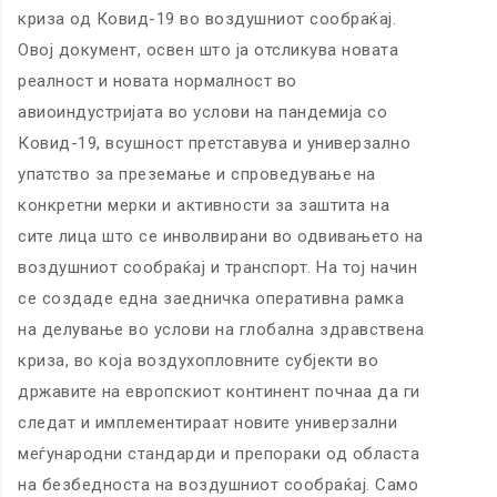
криза од Ковид-19 во воздушниот сообраќај.
Овој документ, освен што ја отсликува новата
реалност и новата нормалност во
авиоиндустријата во услови на пандемија со
Ковид-19, всушност претставува и универзално
упатство за преземање и спроведување на
конкретни мерки и активности за заштита на
сите лица што се инволвирани во одвивањето на
воздушниот сообраќај и транспорт. На тој начин
се создаде една заедничка оперативна рамка
на делување во услови на глобална здравствена
криза, во која воздухопловните субјекти во
државите на европскиот континент почнаа да ги
следат и имплементираат новите универзални
меѓународни стандарди и препораки од областа
на безбедноста на воздушниот сообраќај. Само