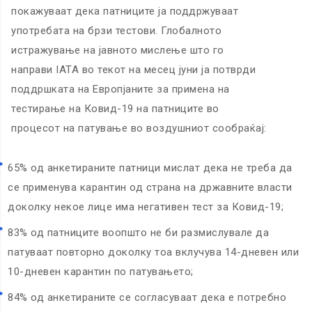
покажуваат дека патниците ја поддржуваат
употребата на брзи тестови. Глобалното
истражување на јавното мислење што го
направи IATA во текот на месец јуни ја потврди
поддршката на Европјаните за примена на
тестирање на Ковид-19 на патниците во
процесот на патување во воздушниот сообраќај:
65% од анкетираните патници мислат дека не треба да
се применува карантин од страна на државните власти
доколку некое лице има негативен тест за Ковид-19;
83% од патниците воопшто не би размислувале да
патуваат повторно доколку тоа вклучува 14-дневен или
10-дневен карантин по патувањето;
84% од анкетираните се согласуваат дека е потребно