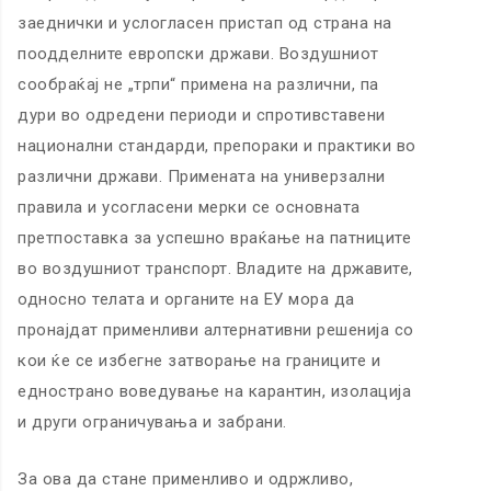
заеднички и услогласен пристап од страна на
поодделните европски држави. Воздушниот
сообраќај не „трпи“ примена на различни, па
дури во одредени периоди и спротивставени
национални стандарди, препораки и практики во
различни држави. Примената на универзални
правила и усогласени мерки се основната
претпоставка за успешно враќање на патниците
во воздушниот транспорт. Владите на државите,
односно телата и органите на ЕУ мора да
пронајдат применливи алтернативни решенија со
кои ќе се избегне затворање на границите и
еднострано воведување на карантин, изолација
и други ограничувања и забрани.
За ова да стане применливо и одржливо,