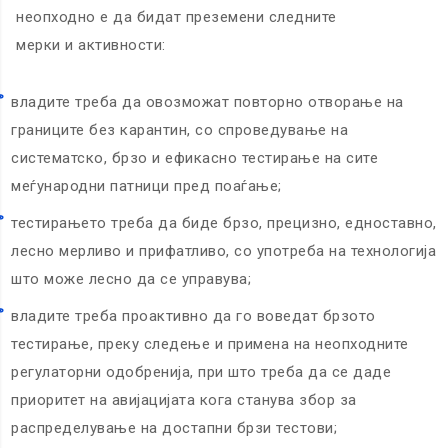
неопходно е да бидат преземени следните
мерки и активности:
владите треба да овозможат повторно отворање на
границите без карантин, со спроведување на
систематско, брзо и ефикасно тестирање на сите
меѓународни патници пред поаѓање;
тестирањето треба да биде брзо, прецизно, едноставно,
лесно мерливо и прифатливо, со употреба на технологија
што може лесно да се управува;
владите треба проактивно да го воведат брзото
тестирање, преку следење и примена на неопходните
регулаторни одобренија, при што треба да се даде
приоритет на авијацијата кога станува збор за
распределување на достапни брзи тестови;