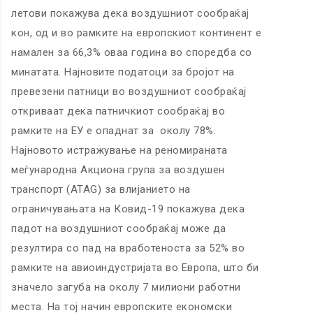
летови покажува дека воздушниот сообраќај
кон, од и во рамките на европскиот континент е
намален за 66,3% оваа година во споредба со
минатата. Најновите податоци за бројот на
превезени патници во воздушниот сообраќај
откриваат дека патничкиот сообраќај во
рамките на ЕУ е опаднат за околу 78%.
Најновото истражување на реномираната
меѓународна Акциона група за воздушен
транспорт (ATAG) за влијанието на
ограничувањата на Ковид-19 покажува дека
падот на воздушниот сообраќај може да
резултира со пад на вработеноста за 52% во
рамките на авиоиндустријата во Европа, што би
значело загуба на околу 7 милиони работни
места. На тој начин европските економски