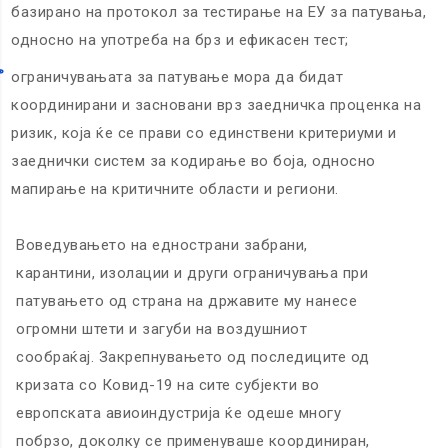
базирано на протокол за тестирање на ЕУ за патувања,
односно на употреба на брз и ефикасен тест;
ограничувањата за патување мора да бидат
координирани и засновани врз заедничка проценка на
ризик, која ќе се прави со единствени критериуми и
заеднички систем за кодирање во боја, односно
мапирање на критичните области и региони.
Воведувањето на еднострани забрани,
карантини, изолации и други ограничувања при
патувањето од страна на државите му нанесе
огромни штети и загуби на воздушниот
сообраќај. Закрепнувањето од последиците од
кризата со Ковид-19 на сите субјекти во
европската авиоиндустрија ќе одеше многу
побрзо, доколку се применуваше координиран,