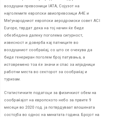
воздушни превозници IATA, Сојузот на
најголемите европски авиопревозици А4Е и
Меѓународниот европски аеродромски совет ACI
Europe, тврдат дека на тој начин ќе биде
обезбедена далеку поголема сигурност,
извесност и доверба кај патниците во
воздушниот сообраќај, со што се очекува да
биде генериран поголем број патувања, а
истовремено тоа ќе значи и спас за илјадници
работни места во секторот за сообраќај и
туризам.
Статистичките податоци за физичкиот обем на
сообраќајот на европското небо за првите 9
месеци во 2020 год. ја потврдуваат влошената
состојба во однос на минатата година. Бројот на