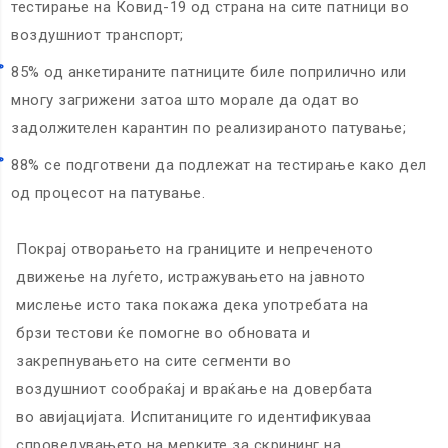
тестирање на Ковид-19 од страна на сите патници во
воздушниот транспорт;
85% од анкетираните патниците биле поприлично или
многу загрижени затоа што морале да одат во
задолжителен карантин по реализираното патување;
88% се подготвени да подлежат на тестирање како дел
од процесот на патување.
Покрај отворањето на границите и непреченото
движење на луѓето, истражувањето на јавното
мислење исто така покажа дека употребата на
брзи тестови ќе помогне во обновата и
закрепнувањето на сите сегменти во
воздушниот сообраќај и враќање на довербата
во авијацијата. Испитаниците го идентификуваа
спроведувањето на мерките за скрининг на