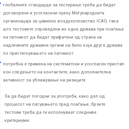
глобалните стандарди за тестирање треба да бидат
договорени и усогласени преку Меѓународната
организација за цивилно воздухопловство ICAO, така
што тестовите спроведени во една држава при поаѓање
на патникот да бидат прифатени од страна на
надлежните државни органи на било која друга држава
по пристигнувањето на патникот.
потребна е примена на систематски и усогласен пристап
кон следењето на контактите, како дополнителна
активност за ублажување на ризиците.
За да бидат погодни за употреба, како дел од
процесот на патувањето пред поаѓање, брзите
тестови треба да ги исполнуваат следниве
критериуми: