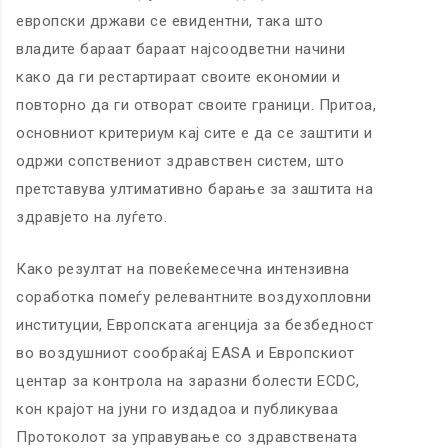
европски држави се евидентни, така што
владите бараат бараат најсоодветни начини
како да ги рестартираат своите економии и
повторно да ги отворат своите граници. Притоа,
основниот критериум кај сите е да се заштити и
одржи сопствениот здравствен систем, што
претставува ултимативно барање за заштита на
здравјето на луѓето.
Како резултат на повеќемесечна интензивна
соработка помеѓу релевантните воздухопловни
институции, Европската агенција за безбедност
во воздушниот сообраќај ЕАЅА и Европскиот
центар за контрола на заразни болести ECDC,
кон крајот на јуни го издадоа и публикуваа
Протоколот за управување со здравствената