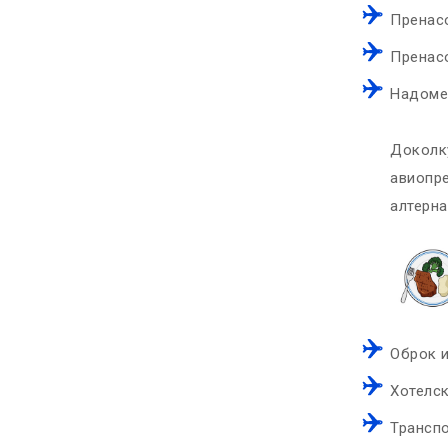
Пренас
Пренас
Надомес
Доколку
авиопре
алтерна
Оброк и
Хотелск
Транспо