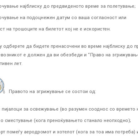
очување најблиску до предвиденото време за полетување;
очување на подоцнежен датум со ваша согласност или
т на трошоците на билетот кој не е искористен.
 одберете да бидете пренасочени во време најблиску до 
возникот е должен да ви обезбеди и “Право на згрижување
тивен лет.
Правото на згрижување се состои од:
 пијалоци за освежување (во разумен сооднос со времето 
о сместување (кога преноќувањето станало неопходно);
рт помеѓу аеродромот и хотелот (кога за тоа има потреба) 