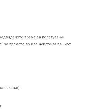
предвиденото време за полетување
” за времето во кое чекате за вашиот
на чекање);
и