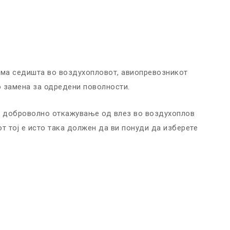
има седишта во воздухопловот, авиопревозникот
 замена за одредени поволности.
ои доброволно откажување од влез во воздухоплов
т тој е исто така должен да ви понуди да изберете