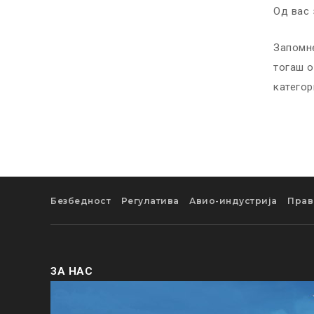
Од вас 
Запомне
тогаш о
категор
Безбедност
Регулатива
Авио-индустрија
Прав
ЗА НАС