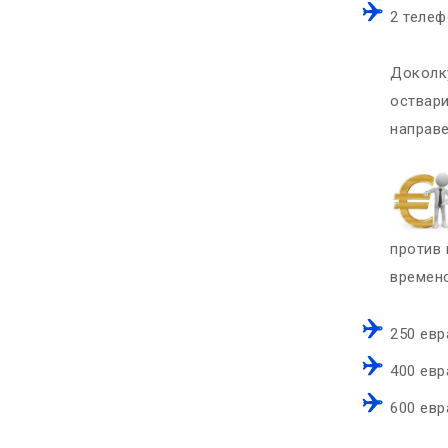
2 телеф
Доколку
оствари
направе
против 
временс
250 евр
400 евр
600 евр