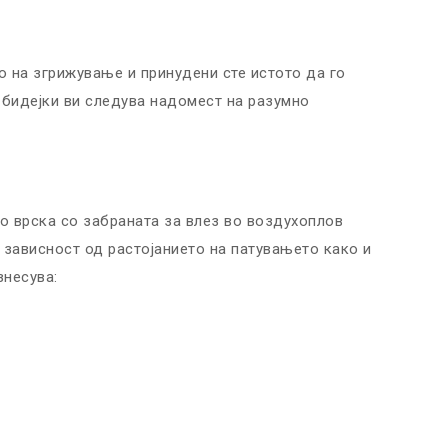
 на згрижување и принудени сте истото да го
и бидејки ви следува надомест на разумно
о врска со забраната за влез во воздухоплов
 зависност од растојанието на патувањето како и
знесува: