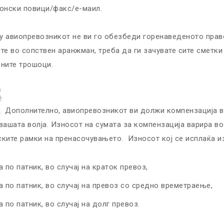
онски повици/факс/е-маил.
 авиопревозникот не ви го обезбеди горенаведеното право
те во сопствен аранжман, треба да ги зачувате сите сметк
ните трошоци.
Дополнително, авиопревозникот ви должи компензација в
вашата волја. Износот на сумата за компензација варира во
ките рамки на пренасочувањето. Износот кој се исплаќа и
а по патник, во случај на краток превоз,
а по патник, во случај на превоз со средно времетраење,
а по патник, во случај на долг превоз.