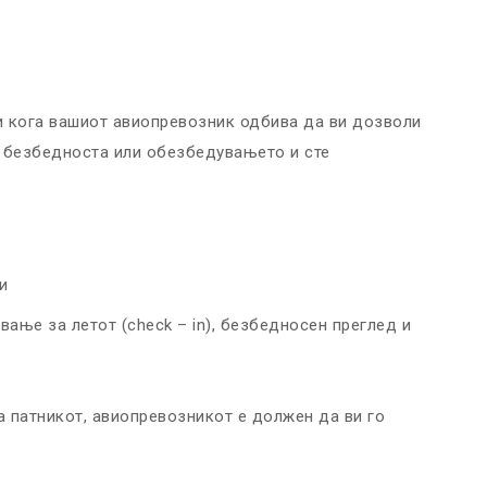
ои кога вашиот авиопревозник одбива да ви дозволи
, безбедноста или обезбедувањето и сте
и
ање за летот (check – in), безбедносен преглед и
на патникот, авиопревозникот е должен да ви го