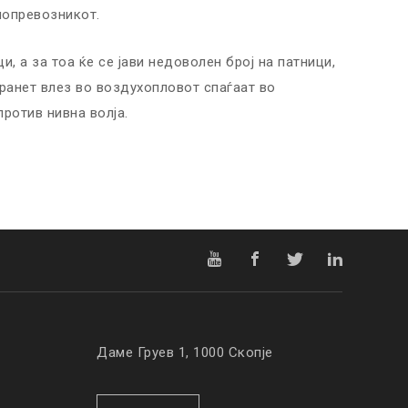
иопревозникот.
, а за тоа ќе се јави недоволен број на патници,
бранет влез во воздухопловот спаѓаат во
против нивна волја.
Даме Груев 1, 1000 Скопје