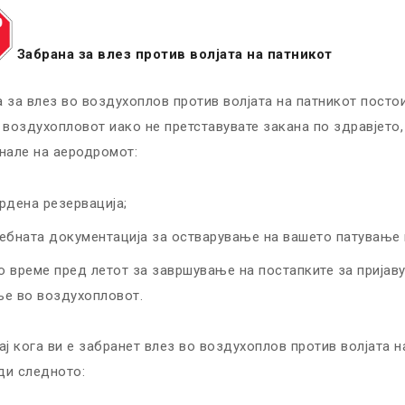
Забрана за влез против волјата на патникот
 за влез во воздухоплов против волјата на патникот пост
 воздухопловот иако не претставувате закана по здравјето
нале на аеродромот:
рдена резервација;
ебната документација за остварување на вашето патување 
 време пред летот за завршување на постапките за пријавув
ње во воздухопловот.
ај кога ви е забранет влез во воздухоплов против волјата 
ди следното: