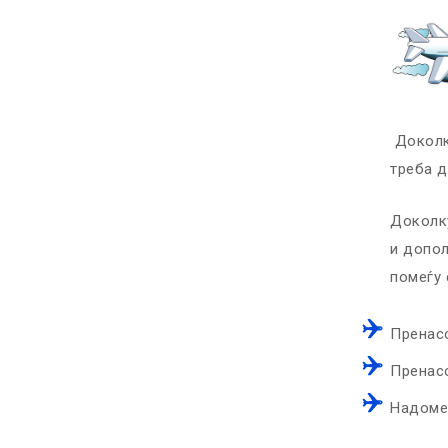
Доколк
треба д
Доколку
и допол
помеѓу 
Пренас
Пренас
Надомес