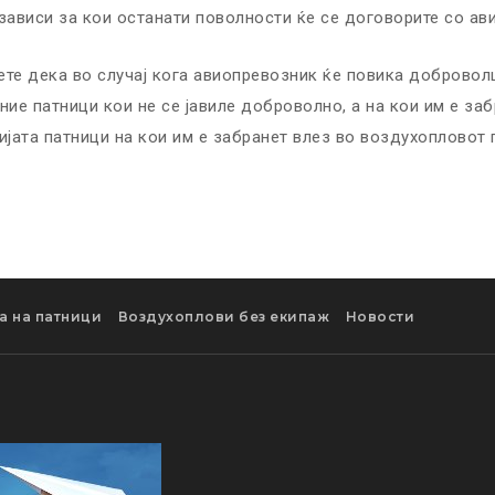
зависи за кои останати поволности ќе се договорите со ав
те дека во случај кога авиопревозник ќе повика доброволци
ние патници кои не се јавиле доброволно, а на кои им е за
ијата патници на кои им е забранет влез во воздухопловот 
а на патници
Воздухоплови без екипаж
Новости