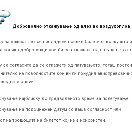
Доброволно откажување од влез во воздухоплов
у на вашиот лет се продадени повеќе билети отколку што 
а повика доброволци кои би се откажале од патувањето во
 се согласите да се откажете од патувањето, тогаш пост
нително на поволностите кои ви ги понудил авиопревознико
следните опции:
очување најблиску до предвиденото време за полетување;
очување на подоцнежен датум со ваша согласност или
т на трошоците на билетот кој не е искористен.