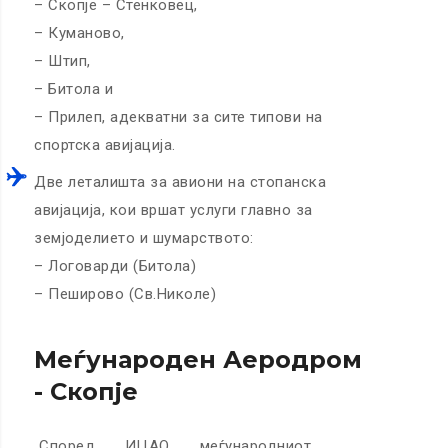
– Скопје – Стенковец,
– Куманово,
– Штип,
– Битола и
– Прилеп, адекватни за сите типови на
спортска авијација.
Две леталишта за авиони на стопанска
авијација, кои вршат услуги главно за
земјоделието и шумарството:
– Логоварди (Битола)
– Пеширово (Св.Николе)
Меѓународен Аеродром
- Скопје
Според ИЦАО меѓународниот