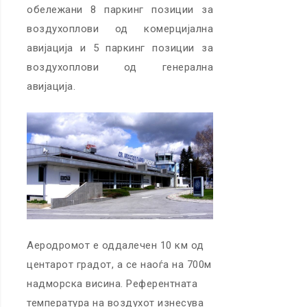
обележани 8 паркинг позиции за
воздухоплови од комерцијална
авијација и 5 паркинг позиции за
воздухоплови од генерална
авијација.
Аеродромот е оддалечен 10 км од
центарот градот, а се наоѓа на 700м
надморска висина. Референтната
температура на воздухот изнесува