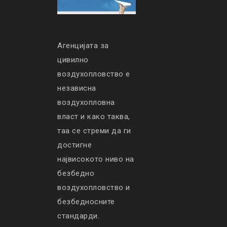
Агенцијата за
цивилно
воздухопловство е
независна
воздухопловна
власт и како таква,
таа се стреми да ги
достигне
највисокото ниво на
безбедно
воздухопловство и
безбедносните
стандарди.