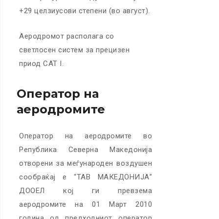
+29 целзиусови степени (во август).
Аеродромот располага со
светлосен систем за прецизен
приод CAT I.
Оператор на
аеродромите
Оператор на аеродромите во
Република Северна Македонија
отворени за меѓународен воздушен
сообраќај е “ТАВ МАКЕДОНИЈА”
ДООЕЛ кој ги превзема
аеродромите на 01 Март 2010
година од предходниот оператор