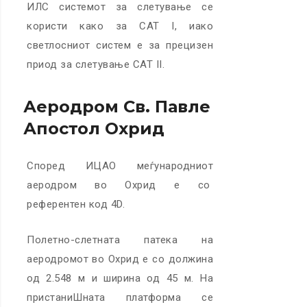
ИЛС системот за слетување се
користи како за CAT I, иако
светлосниот систем е за прецизен
приод за слетување CAT II.
Аеродром Св. Павле
Апостол Охрид
Според ИЦАО меѓународниот
аеродром во Охрид е со
референтен код 4D.
Полетно-слетната патека на
аеродромот во Охрид е со должина
од 2.548 м и ширина од 45 м. На
пристаниШната платформа се