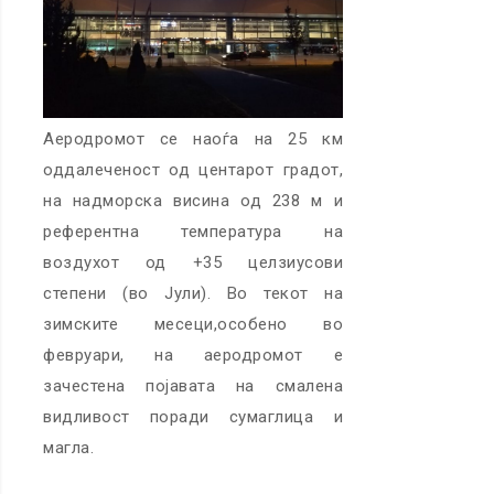
Аеродромот се наоѓа на 25 км
оддалеченост од центарот градот,
на надморска висина од 238 м и
референтна температура на
воздухот од +35 целзиусови
степени (во Јули). Во текот на
зимските месеци,особено во
февруари, на аеродромот е
зачестена појавата на смалена
видливост поради сумаглица и
магла.