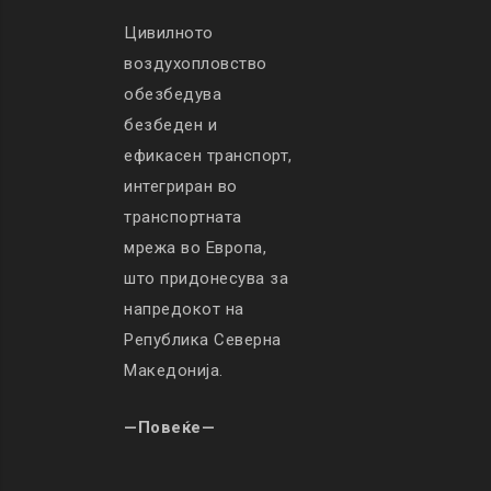
Цивилното
воздухопловство
обезбедува
безбеден и
ефикасен транспорт,
интегриран во
транспортната
мрежа во Европа,
што придонесува за
напредокот на
Република Северна
Македонија.
—Повеќе—