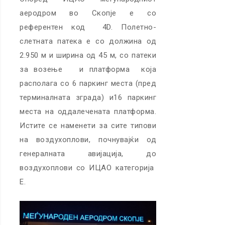
аеродром во Скопје е со
референтен код 4D. Полетно-
слетната патека е со должина од
2.950 м и ширина од 45 м, со патеки
за возење и платформа која
располага со 6 паркинг места (пред
терминалната зграда) и16 паркинг
места на оддалечената платформа.
Истите се наменети за сите типови
на воздухоплови, почнувајќи од
генералната авијација, до
воздухоплови со ИЦАО категорија
Е.