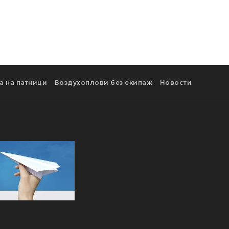
а на патници
Воздухоплови без екипаж
Новости