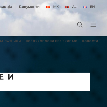
кација
Документи
MK
AL
EN
НА ПАТНИЦИ
ВОЗДУХОПЛОВИ БЕЗ ЕКИПАЖ
НОВОСТИ
Е И