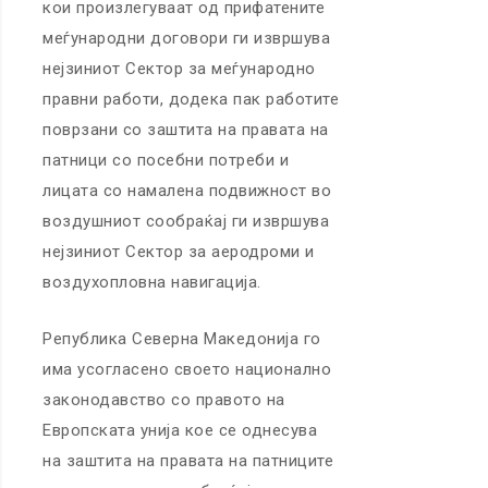
кои произлегуваат од прифатените
меѓународни договори ги извршува
нејзиниот Сектор за меѓународно
правни работи, додека пак работите
поврзани со заштита на правата на
патници со посебни потреби и
лицата со намалена подвижност во
воздушниот сообраќај ги извршува
нејзиниот Сектор за аеродроми и
воздухопловна навигација.
Република Северна Македонија го
има усогласено своето национално
законодавство со правото на
Европската унија кое се однесува
на заштита на правата на патниците