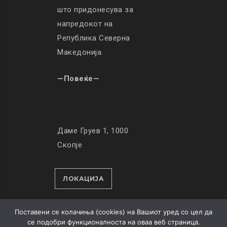
што придонесува за
напредокот на
Република Северна
Македонија.
—Повеќе—
Даме Груев 1, 1000
Скопје
ЛОКАЦИЈА
Поставени се колачиња (cookies) на Вашиот уред со цел да
се подобри функционалноста на оваа веб страница.
© Copyright 2019. All Rights Reserved