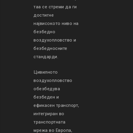
таа се стреми да ги
достигне
највисокото ниво на
безбедно
воздухопловство и
безбедносните
стандарди.
Цивилното
воздухопловство
обезбедува
безбеден и
ефикасен транспорт,
интегриран во
транспортната
мрежа во Европа,