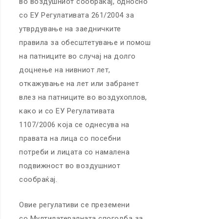
во воздушниот сообраќај, односно
со ЕУ Регулативата 261/2004 за
утврдување на заедничките
правила за обесштетување и помош
на патниците во случај на долго
доцнење на нивниот лет,
откажување на лет или забранет
влез на патниците во воздухоплов,
како и со ЕУ Регулативата
1107/2006 која се однесува на
правата на лица со посебни
потреби и лицата со намалена
подвижност во воздушниот
сообраќај.
Овие регулативи се преземени
со Мултилатералната спогодба за