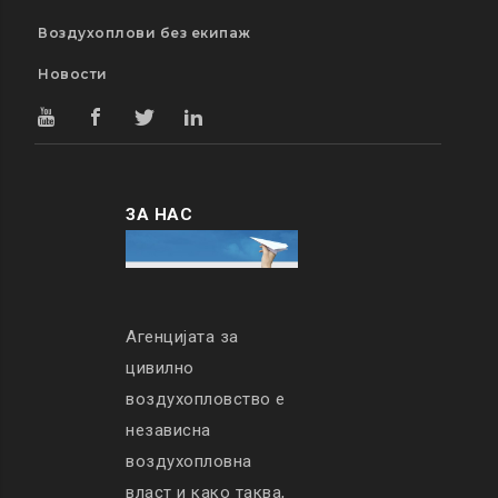
Воздухоплови без екипаж
Новости
ЗА НАС
Агенцијата за
цивилно
воздухопловство е
независна
воздухопловна
власт и како таква,