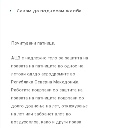
Сакам да поднесам жалба
Почитувани патници,
АЦВ е надлежно тело за заштита на
правата на патниците во однос на
летови од/до аеродромите во
Република Северна Македонија.
Работите поврзани со заштита на
правата на патниците поврзани со
долго доцнење на лет, откажување
на лет или забранет влез во
воздухоплов, како и други права