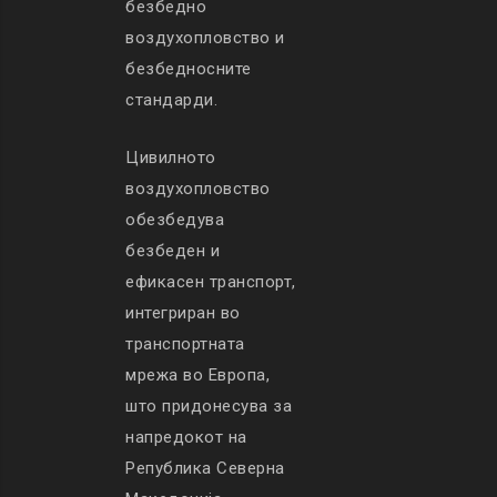
безбедно
воздухопловство и
безбедносните
стандарди.
Цивилното
воздухопловство
обезбедува
безбеден и
ефикасен транспорт,
интегриран во
транспортната
мрежа во Европа,
што придонесува за
напредокот на
Република Северна