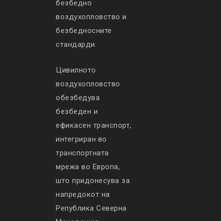
безбедно
воздухопловство и
безбедносните
стандарди.
Цивилното
воздухопловство
обезбедува
безбеден и
ефикасен транспорт,
интегриран во
транспортната
мрежа во Европа,
што придонесува за
напредокот на
Република Северна