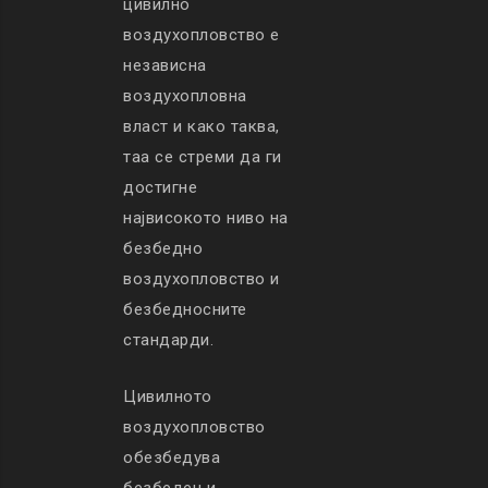
цивилно
воздухопловство е
независна
воздухопловна
власт и како таква,
таа се стреми да ги
достигне
највисокото ниво на
безбедно
воздухопловство и
безбедносните
стандарди.
Цивилното
воздухопловство
обезбедува