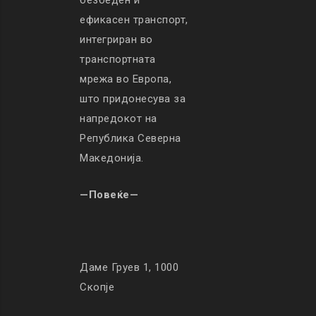
безбеден и
ефикасен транспорт,
интегриран во
транспортната
мрежа во Европа,
што придонесува за
напредокот на
Република Северна
Македонија.
—Повеќе—
Даме Груев 1, 1000
Скопје