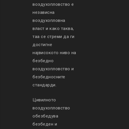
воздухопловство е
независна
воздухопловна
власт и како таква,
таа се стреми да ги
достигне
највисокото ниво на
безбедно
воздухопловство и
безбедносните
стандарди.
Цивилното
воздухопловство
обезбедува
безбеден и