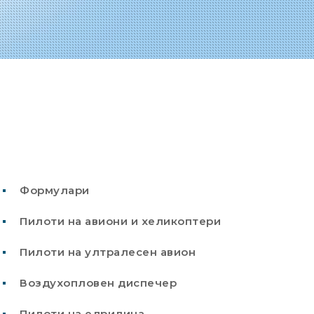
Формулари
Пилоти на авиони и хеликоптери
Пилоти на ултралесен авион
Воздухопловен диспечер
Пилоти на едрилица