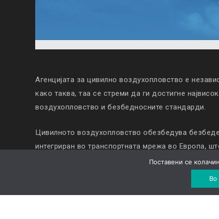
Агенцијата за цивилно воздухопловство е незави
како таква, таа се стреми да ги достигне највисо
воздухопловство и безбедносните стандарди.
Цивилното воздухопловство обезбедува безбеден
интегриран во транспортната мрежа во Европа, ш
напредокот на Република Северна Македонија.
Поставени се колачињ
Во
—Повеќе—
© Copyright 2019. All Rights Reserved |
Колачиња
|