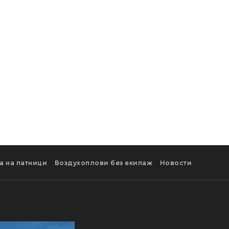
а на патници
Воздухоплови без екипаж
Новости