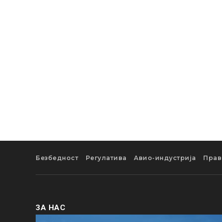
Безбедност
Регулатива
Авио-индустрија
Прав
ЗА НАС