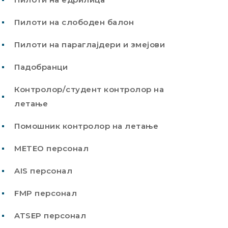
Пилоти на слободен балон
Пилоти на параглајдери и змејови
Падобранци
Контролор/студент контролор на
летање
Помошник контролор на летање
METEO персонал
AIS персонал
FMP персонал
ATSEP персонал