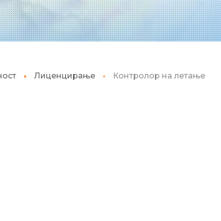
ност
Лиценцирање
Контролор на летање