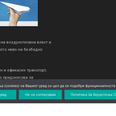
сна воздухопловна власт и
кото ниво на безбедно
 и ефикасен транспорт,
то придонесува за
а (cookies) на Вашиот уред со цел да се подобри функционалноста 
 ред
Не се согласувам
Политика За Користење C
Политика за приватност