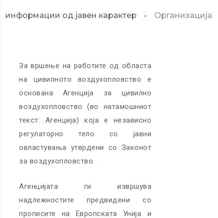
информации од јавен карактер
Организација
За вршење на работите од областа
на цивилното воздухопловство е
основана Агенција за цивилно
воздухопловство (во натамошниот
текст: Агенција) која е независно
регулаторно тело со јавни
овластувања утврдени со Законот
за воздухопловство.
Агенцијата ги извршува
надлежностите предвидени со
прописите на Европската Унија и