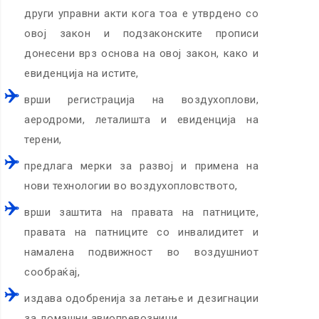
други управни акти кога тоа е утврдено со
овој закон и подзаконските прописи
донесени врз основа на овој закон, како и
евиденција на истите,
врши регистрација на воздухоплови,
аеродроми, леталишта и евиденција на
терени,
предлага мерки за развој и примена на
нови технологии во воздухопловството,
врши заштита на правата на патниците,
правата на патниците со инвалидитет и
намалена подвижност во воздушниот
сообраќај,
издава одобренија за летање и дезигнации
за домашни авиопревозници,