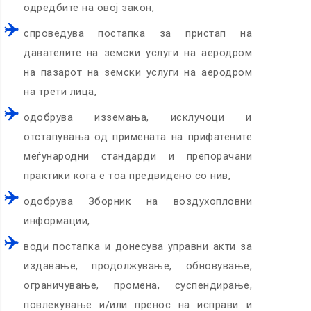
одредбите на овој закон,
спроведува постапка за пристап на
давателите на земски услуги на аеродром
на пазарот на земски услуги на аеродром
на трети лица,
одобрува изземања, исклучоци и
отстапувања од примената на прифатените
меѓународни стандарди и препорачани
практики кога е тоа предвидено со нив,
одобрува Зборник на воздухопловни
информации,
води постапка и донесува управни акти за
издавање, продолжување, обновување,
ограничување, промена, суспендирање,
повлекување и/или пренос на исправи и