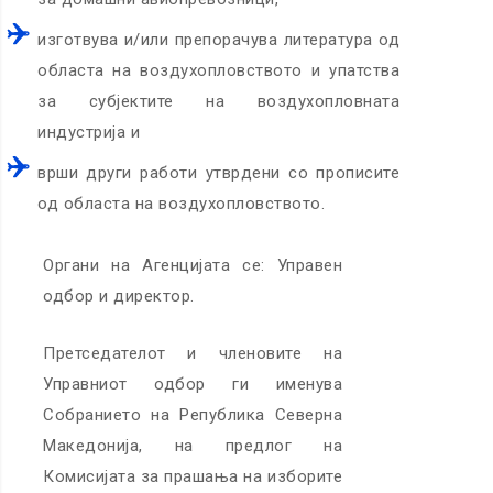
изготвува и/или препорачува литература од
областа на воздухопловството и упатства
за субјектите на воздухопловната
индустрија и
врши други работи утврдени со прописите
од областа на воздухопловството.
Органи на Агенцијата се: Управен
одбор и директор.
Претседателот и членовите на
Управниот одбор ги именува
Собранието на Република Северна
Македонија, на предлог на
Комисијата за прашања на изборите