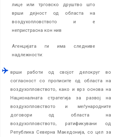
лице или трговско друштво што
врши дејност од областа на
воздухопловството и е
непристрасна кон нив
Агенцијата ги има следниве
надлежности:
врши работи од својот делокруг во
согласност со прописите од областа на
воздухопловството, како и врз основа на
Националната стратегија за развој на
воздухопловството и меѓународните
договори од областа на
воздухопловството, ратификувани од
Република Северна Македонија, со цел за