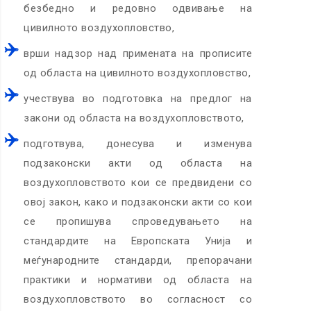
безбедно и редовно одвивање на
цивилното воздухопловство,
врши надзор над примената на прописите
од областа на цивилното воздухопловство,
учествува во подготовка на предлог на
закони од областа на воздухопловството,
подготвува, донесува и изменува
подзаконски акти од областа на
воздухопловството кои се предвидени со
овој закон, како и подзаконски акти со кои
се пропишува спроведувањето на
стандардите на Европската Унија и
меѓународните стандарди, препорачани
практики и нормативи од областа на
воздухопловството во согласност со