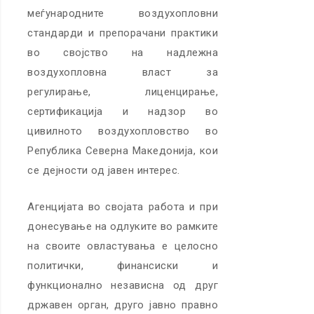
меѓународните воздухопловни
стандарди и препорачани практики
во својство на надлежна
воздухопловна власт за
регулирање, лиценцирање,
сертификација и надзор во
цивилното воздухопловство во
Република Северна Македонија, кои
се дејности од јавен интерес.
Агенцијата во својата работа и при
донесување на одлуките во рамките
на своите овластувања е целосно
политички, финансиски и
функционално независна од друг
државен орган, друго јавно правно