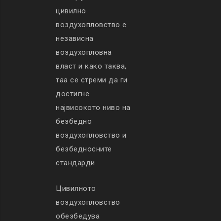
цивилно
воздухопловство е
независна
воздухопловна
власт и како таква,
таа се стреми да ги
достигне
највисокото ниво на
безбедно
воздухопловство и
безбедносните
стандарди.
Цивилното
воздухопловство
обезбедува