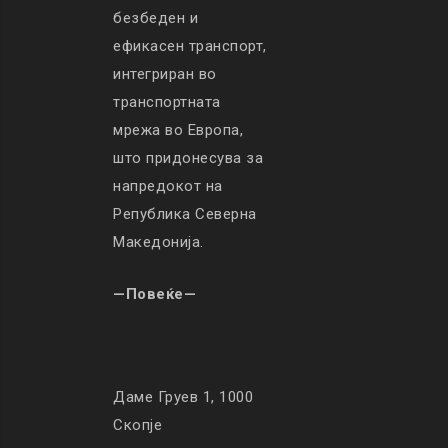
безбеден и
ефикасен транспорт,
интегриран во
транспортната
мрежа во Европа,
што придонесува за
напредокот на
Република Северна
Македонија.
—Повеќе—
Даме Груев 1, 1000
Скопје