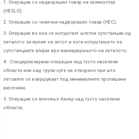
Операции со надворешен товар на хеликоптер
(HESLO);
Операции со човечки надворешен товар (HEC);
Операции во кои се испуштаат штетни супстанции од
леталото за време на летот и кога испуштањето на
супстанциите влијае врз маневрирањето на леталото;
Специјализирани операции над густо населени
области или над групи луѓе на отворено при што
летовите се извршуваат под минималните пропишани
височини;
Операции со влечење банер над густо населени
области;