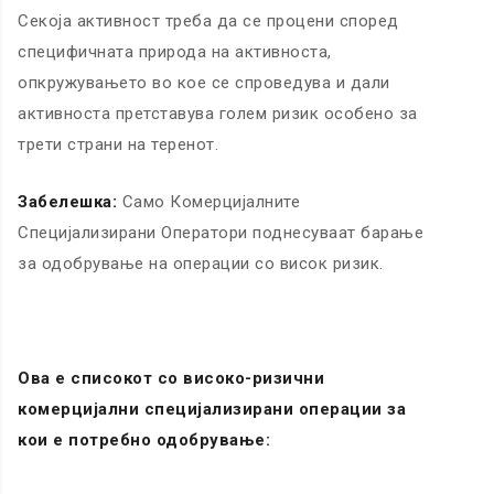
Секоја активност треба да се процени според
специфичната природа на активноста,
опкружувањето во кое се спроведува и дали
активноста претставува голем ризик особено за
трети страни на теренот.
Забелешка:
Само Комерцијалните
Специјализирани Оператори поднесуваат барање
за одобрување на операции со висок ризик.
Ова е списокот со високо-ризични
комерцијални специјализирани операции за
кои е потребно одобрување: