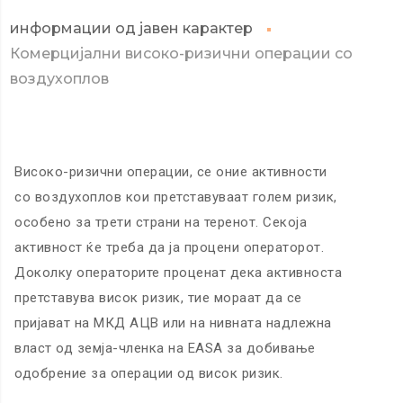
информации од јавен карактер
Комерцијални високо-ризични операции со
воздухоплов
Високо-ризични операции, се оние активности
со воздухоплов кои претставуваат голем ризик,
особено за трети страни на теренот. Секоја
активност ќе треба да ја процени операторот.
Доколку операторите проценат дека активноста
претставува висок ризик, тие мораат да се
пријават на МКД АЦВ или на нивната надлежна
власт од земја-членка на ЕАЅА за добивање
одобрение за операции од висок ризик.