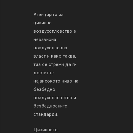
Агенцијата за
цивилно
воздухопловство е
независна
воздухопловна
власт и како таква,
таа се стреми да ги
достигне
највисокото ниво на
безбедно
воздухопловство и
безбедносните
стандарди.
Цивилното