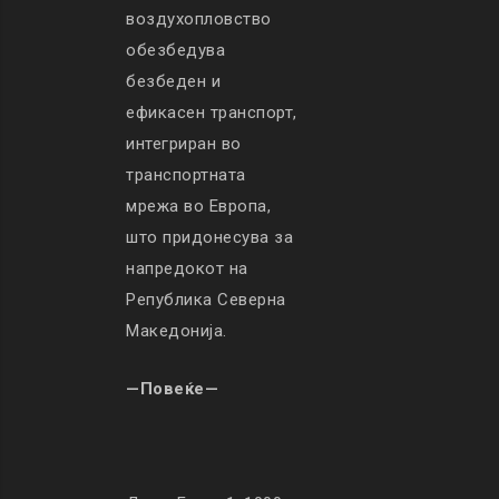
воздухопловство
обезбедува
безбеден и
ефикасен транспорт,
интегриран во
транспортната
мрежа во Европа,
што придонесува за
напредокот на
Република Северна
Македонија.
—Повеќе—