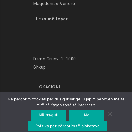
Maqedonisë Veriore.
—Lexo më tepër—
Dame Gruev 1, 1000
Shkup
LOKACIONI
Ne përdorim cookies për tu siguruar që ju japim përvojën më të
mirë në faqen tonë të internetit.
© Copyright 2019. All Rights Reserved
Në rregull
No
Politika për përdorim të biskotave
Developed by
Unet