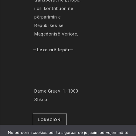
transportit në Evropë,
i cili kontribuon në
përparimin e
Republikës së
Maqedonisë Veriore.
—Lexo më tepër—
Dame Gruev 1, 1000
Shkup
LOKACIONI
Ne përdorim cookies për tu siguruar që ju japim përvojën më të