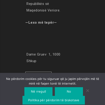
Republikës së
Maqedonisë Veriore.
—Lexo më tepër—
Dame Gruev 1, 1000
Shkup
LOKACIONI
Ne përdorim cookies për tu siguruar që ju japim përvojën më të
mirë në faqen tonë të internetit.
Në rregull
No
© Copyright 2019. All Rights Reserved
Politika për përdorim të biskotave
Developed by
Unet