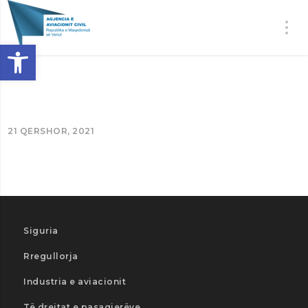
Open toolbar
21 QERSHOR, 2021
Siguria
Rregullorja
Industria e aviacionit
Të drejtat e pasagjerëve