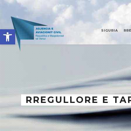
Open toolbar
SIGURIA
RR
RREGULLORE E TA