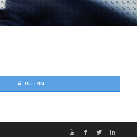
UDHËZIM