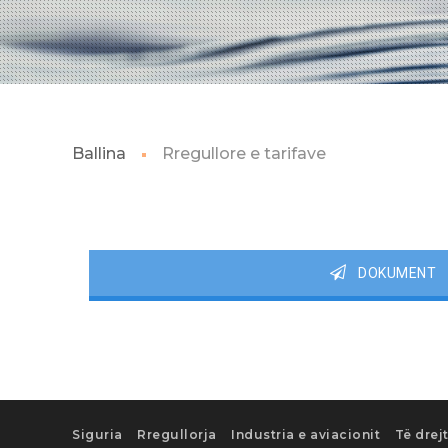
Ballina
Rregullore e tarifave
DOKUMENT
Siguria
Rregullorja
Industria e aviacionit
Të drej