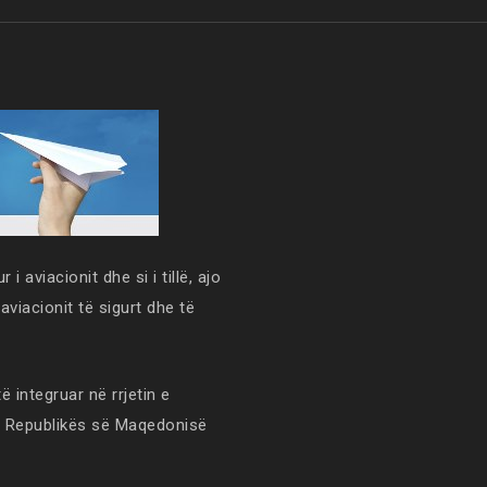
 i aviacionit dhe si i tillë, ajo
 aviacionit të sigurt dhe të
ë integruar në rrjetin e
n e Republikës së Maqedonisë