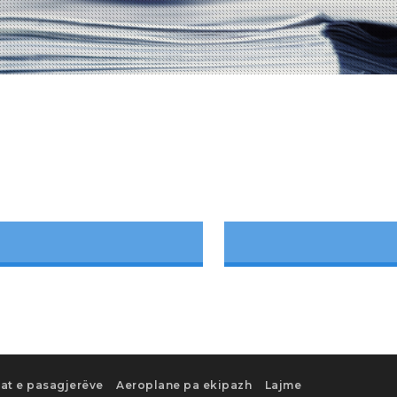
tat e pasagjerëve
Aeroplane pa ekipazh
Lajme