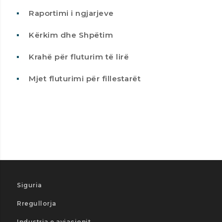
Raportimi i ngjarjeve
Kërkim dhe Shpëtim
Krahë për fluturim të lirë
Mjet fluturimi për fillestarët
Siguria
Rregullorja
Industria e aviacionit