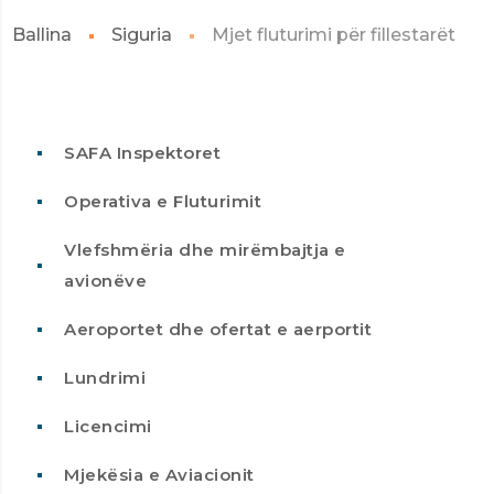
Ballina
Siguria
Mjet fluturimi për fillestarët
SAFA Inspektoret
Operativa e Fluturimit
Vlefshmëria dhe mirëmbajtja e
avionëve
Aeroportet dhe ofertat e aerportit
Lundrimi
Licencimi
Mjekësia e Aviacionit