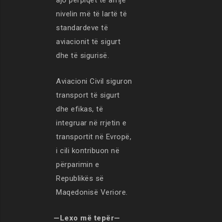
ajo përpiqet të arrijë
nivelin më të lartë të
standardeve të
aviacionit të sigurt
dhe të sigurisë.
Aviacioni Civil siguron
transport të sigurt
dhe efikas, të
integruar në rrjetin e
transportit në Evropë,
i cili kontribuon në
përparimin e
Republikës së
Maqedonisë Veriore.
—Lexo më tepër—