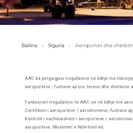
Ballina
Siguria
Aeroportet dhe shërbim
AAC ka përgjegjësi rregullatore në lidhje me mbrojtj
aeroporteve ; fushave ajrore; terene dhe shërbime a
Funksionet rregullatore të AAC-së në lidhje me aero
Certifikimi i aeroporteve / aerodromeve, fushave aj
Kontrolli i vazhdueshëm i aeroporteve / aerodromev
aeroporteve, Miratimet e Ndërtimit etj