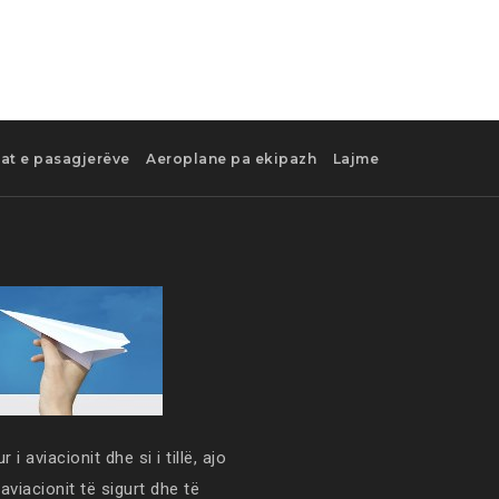
tat e pasagjerëve
Aeroplane pa ekipazh
Lajme
 i aviacionit dhe si i tillë, ajo
 aviacionit të sigurt dhe të