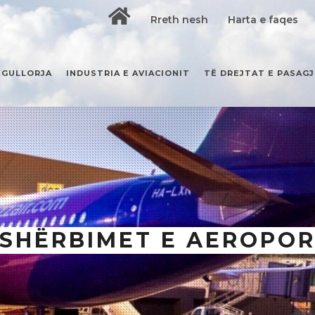
Rreth nesh
Harta e faqes
EGULLORJA
INDUSTRIA E AVIACIONIT
TË DREJTAT E PASAG
SHËRBIMET E AEROPOR