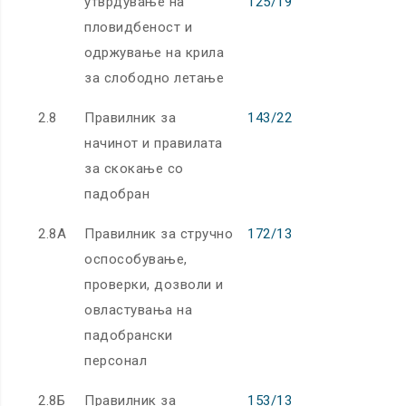
утврдување на
125/19
пловидбеност и
одржување на крила
за слободно летање
2.8
Правилник за
143/22
начинот и правилата
за скокање со
падобран
2.8А
Правилник за стручно
172/13
оспособување,
проверки, дозволи и
овластувања на
падобрански
персонал
2.8Б
Правилник за
153/13