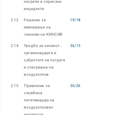
несреќи и сериозни
инциденти
2.13
Решение за
19/18
именување на
членови на КИНСИВ
2.14
Уредба за начинот ,
36/13
организацијата и
субјектите на потрага
и спасување на
воздухоплов
2.15
Правилник за
36/26
службена
легитимација на
воздухопловен
инспектор