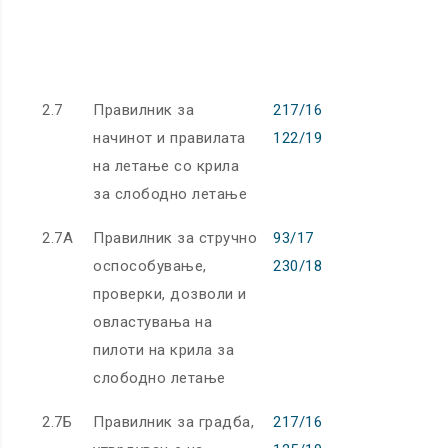
32021R066
32023R020
2.7
Правилник за
217/16
начинот и правилата
122/19
на летање со крила
за слободно летање
2.7А
Правилник за стручно
93/17
оспособување,
230/18
проверки, дозволи и
овластувања на
пилоти на крила за
слободно летање
2.7Б
Правилник за градба,
217/16