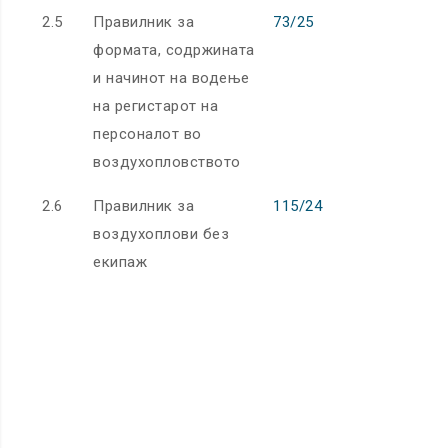
2.5
Правилник за
73/25
формата, содржината
и начинот на водење
на регистарот на
персоналот во
воздухопловството
2.6
Правилник за
115/24
32019R094
воздухоплови без
III, IV и А
екипаж
32020R105
32019R094
32020R063
32020R074
32021R116
32022R042