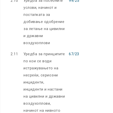
2.10
Уредба за посебните
99/25
услови, начинот и
постапката за
добивање одобрение
за летање на цивилни
и државни
воздухоплови
2.11
Уредба за принципите
67/23
по кои се води
истражувањето на
несреќи, сериозни
инциденти,
инциденти и настани
на цивилни и државни
воздухоплови,
начинот на нивното