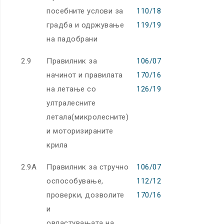
посебните услови за
110/18
градба и одржување
119/19
на падобрани
2.9
Правилник за
106/07
начинот и правилата
170/16
на летање со
126/19
ултралесните
летала(микролесните)
и моторизираните
крила
2.9А
Правилник за стручно
106/07
оспособување,
112/12
проверки, дозволите
170/16
и
овластувањата на