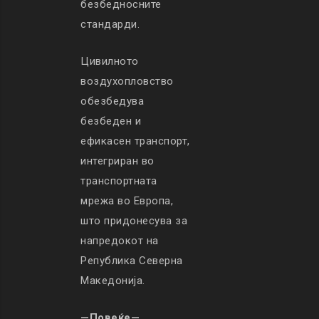
безбедносните
стандарди.
Цивилното
воздухопловство
обезбедува
безбеден и
ефикасен транспорт,
интегриран во
транспортната
мрежа во Европа,
што придонесува за
напредокот на
Република Северна
Македонија.
—Повеќе—