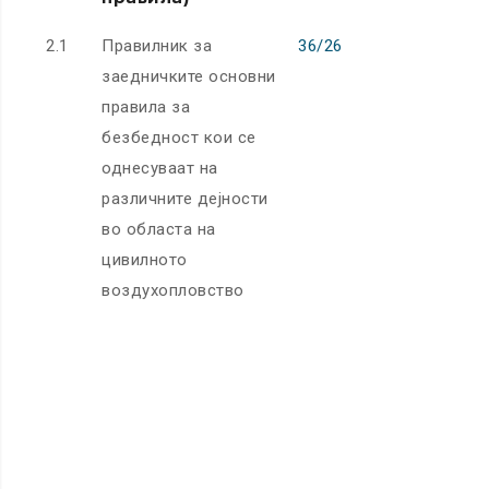
2.1
Правилник за
36/26
32018R113
заедничките основни
32021R108
правила за
32024R168
безбедност кои се
32024R280
однесуваат на
32025R087
различните дејности
во областа на
32022R164
цивилното
воздухопловство
32023R020
32023R176
32024R110
32024R110
32024R110
32024R140