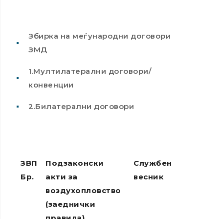
Збирка на меѓународни договори
ЗМД
1.Мултилатерални договори/
конвенции
2.Билатерални договори
ЗВП
Подзаконски
Службен
ЕУ Регул
Бр.
акти за
весник
на кои у
воздухопловство
подзако
(заеднички
акт
правила)