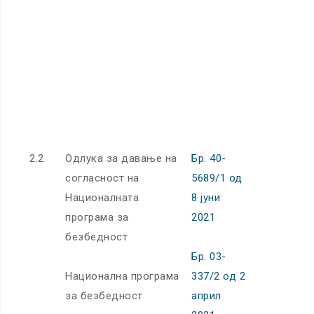
32025R002
32025R104
32013R062
32004R010
32012R064
32019R215
2.2
Одлука за давање на
Бр. 40-
согласност на
5689/1 од
Националната
8 јуни
програма за
2021
безбедност
Бр. 03-
Национална програма
337/2 од 2
за безбедност
април