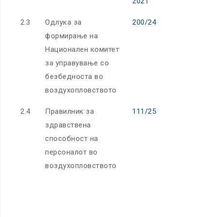
2021
2.3
Одлука за
200/24
формирање на
Национален комитет
за управување со
безбедноста во
воздухопловството
2.4
Правилник за
111/25
32011R117
здравствена
32012R029
способност на
32014R007
персоналот во
32014R024
воздухопловството
32015R044
32016R053
32018R106
32018R111