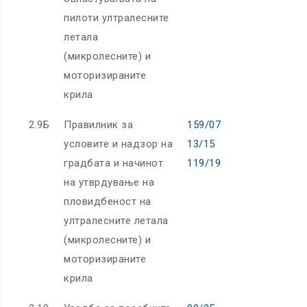
пилоти ултралесните
летала
(микролесните) и
моторизираните
крила
2.9Б
Правилник за
159/07
условите и надзор на
13/15
градбата и начинот
119/19
на утврдување на
пловидбеност на
ултралесните летала
(микролесните) и
моторизираните
крила