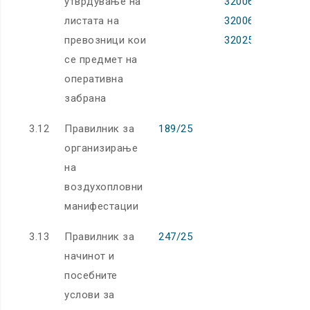
утврдување на
32006R0473
листата на
32006R0474
превозници кои
32025R1144
се предмет на
оперативна
забрана
3.12
Правилник за
189/25
организирање
на
воздухопловни
манифестации
3.13
Правилник за
247/25
начинот и
посебните
услови за