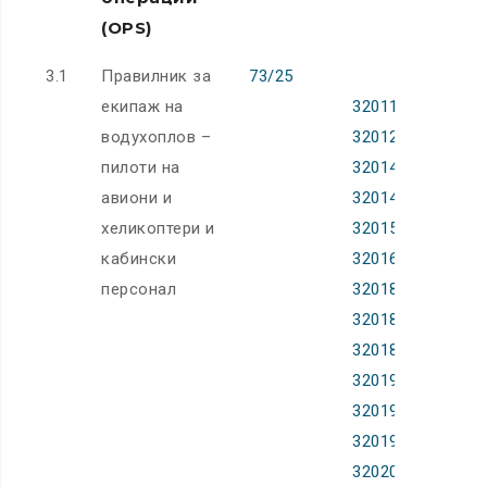
(OPS)
3.1
Правилник за
73/25
екипаж на
32011R1178
водухоплов –
32012R0290
пилоти на
32014R0070
авиони и
32014R0245
хеликоптери и
32015R0445
кабински
32016R0539
персонал
32018R1065
32018R1119
32018R1974
32019R0027
32019R0430
32019R1747
32020R0359