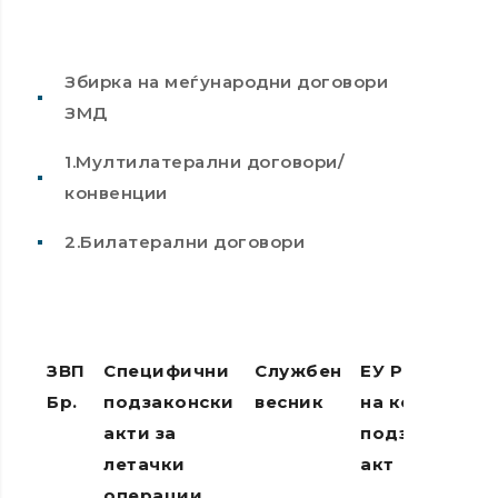
Збирка на меѓународни договори
ЗМД
1.Мултилатерални договори/
конвенции
2.Билатерални договори
ЗВП
Специфични
Службен
ЕУ Регулатив
Бр.
подзаконски
весник
на кои упатув
акти за
подзаконски
летaчки
акт
операции