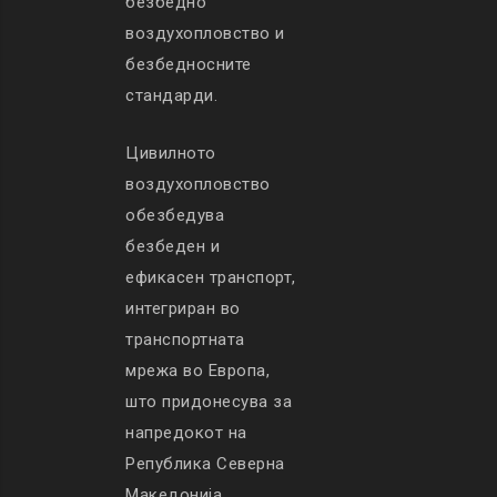
безбедно
воздухопловство и
безбедносните
стандарди.
Цивилното
воздухопловство
обезбедува
безбеден и
ефикасен транспорт,
интегриран во
транспортната
мрежа во Европа,
што придонесува за
напредокот на
Република Северна
Македонија.