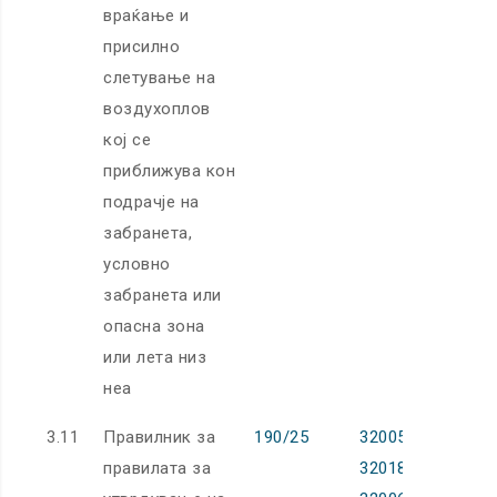
враќање и
присилно
слетување на
воздухоплов
кој се
приближува кон
подрачје на
забранета,
условно
забранета или
опасна зона
или лета низ
неа
3.11
Правилник за
190/25
32005R2111,
правилата за
32018R1139