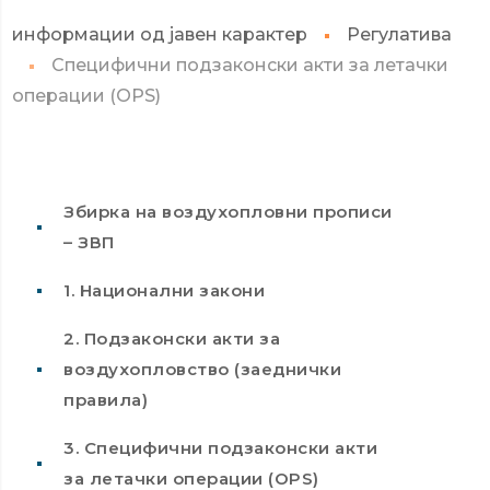
информации од јавен карактер
Регулатива
Специфични подзаконски акти за летaчки
операции (OPS)
Збирка на воздухопловни прописи
– ЗВП
1. Национални закони
2. Подзаконски акти за
воздухопловство (заеднички
правила)
3. Специфични подзаконски акти
за летaчки операции (OPS)