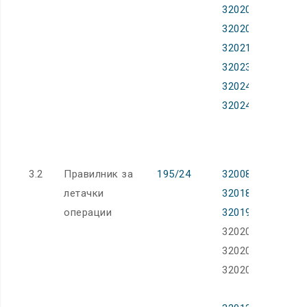
32020R0723
32020R2193
32021R2227
32023R0203
32024R1111
32024R2076
3.2
Правилник за
195/24
32008R1008,
летачки
32018R1139,
операции
32019R0002,
32020R0696,
32020R2114,
32020R2115