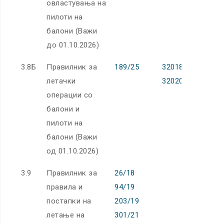
овластувања на
пилоти на
балони (Важи
до 01.10.2026)
3.8Б
Правилник за
189/25
32018R0395
летачки
32020R0357
операции со
балони и
пилоти на
балони (Важи
од 01.10.2026)
3.9
Правилник за
26/18
правила и
94/19
постапки на
203/19
летање на
301/21