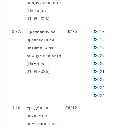
воздухопловите
(Важи до
31.08.2026)
3.9А
Правилник за
20/26
32012R0923
правилата на
32015R0340
летањето на
32016R1185
воздухопловите
32020R0469
(Важи од
32020R1177
01.09.2026)
32021R0666
32023R1772
32024R0404
32024R1111
3.10
Уредба за
08/12
начинот и
постапката за