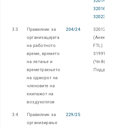
32014R0452,
32016R1158
,
32023R0659
3.3
Правилник за
204/24
32012R0965
организацијата
(Анекс III Подде
на работното
FTL)
време, времето
31991R3922
на летање и
(Чл.8(4) и Анекс I
времетраењето
Поддел Q)
на одморот на
членовите на
екипажот на
воздухоплов
3.4
Правилник за
229/25
организирање