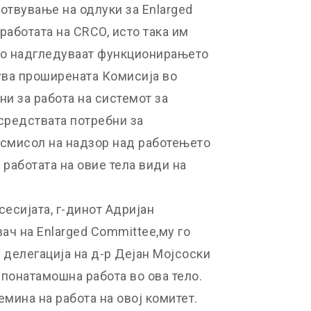
отвување на одлуки за Enlarged
работата на CRCO, исто така им
го надгледуваат функционирањето
тува проширената Комисија во
ни за работа на системот за
средствата потребни за
 смисол на надзор над работењето
а работата на овие тела види на
сесијата, г-динот Адријан
ач на Enlarged Committee,му го
делегација на д-р Дејан Мојсоски
понатамошна работа во ова тело.
емина на работа на овој комитет.