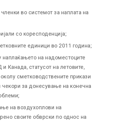
 членки во системот за наплата на
ијали со коресподенција;
тковните единици во 2011 година;
у наплаќањето на надоместоците
 и Канада, статусот на летовите,
 околу сметководствените прикази
и чекори за донесување на конечна
облеми;
ање на воздухоплови на
рено своите обврски по однос на