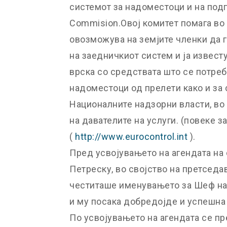
системот за надоместоци и на подг
Commision.Овој комитет помага во 
овозможува на земјите членки да 
на заедничкиот систем и ја извес
врска со средствата што се потреб
надоместоци од прелети како и за 
Националните надзорни власти, во
на давателите на услуги. (повеке з
(
http://www.eurocontrol.int
).
Пред усвојувањето на агендата на 
Петреску, во својство на претседав
честиташе именувањето за Шеф на 
и му посака добредојде и успешна 
По усвојувањето на агендата се пр