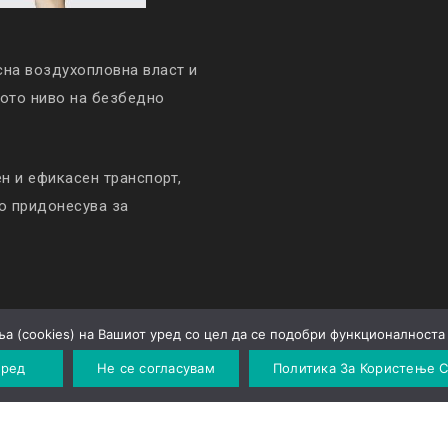
сна воздухопловна власт и
кото ниво на безбедно
 и ефикасен транспорт,
то придонесува за
а (cookies) на Вашиот уред со цел да се подобри функционалноста 
Политика за приватност
 ред
Не се согласувам
Политика За Користење C