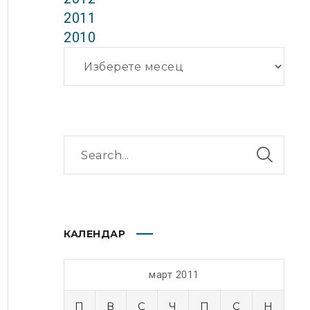
2011
2010
Архиви
КАЛЕНДАР
март 2011
П
В
С
Ч
П
С
Н