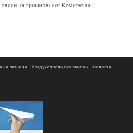
 сесии на проширениот Комитет за
а на патници
Воздухоплови без екипаж
Новости