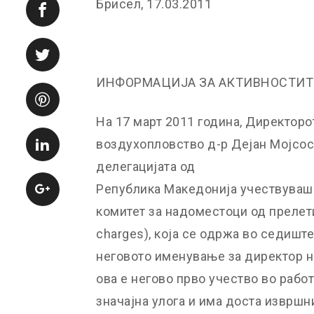
Брисел, 17.03.2011
ИНФОРМАЦИЈА ЗА АКТИВНОСТИТЕ
На 17 март 2011 година, Директоро
воздухопловство д-р Дејан Мојсоск
делегацијата од
Република Македонија учествуваше
комитет за надоместоци од прелети
charges), која се одржа во седиште
неговото именување за директор на
ова е негово прво учество во работ
значајна улога и има доста извршн