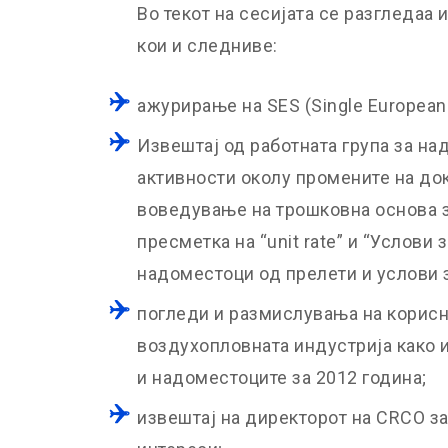
Во текот на сесијата се разгледаа 
кои и следниве:
ажурирање на SES (Single European
Извештај од работната група за на
активности околу промените на до
воведување на трошковна основа з
пресметка на “unit rate” и “Услови
надоместоци од прелети и услови 
погледи и размислувања на корисн
воздухопловната индустрија како 
и надоместоците за 2012 година;
извештај на директорот на CRCO з