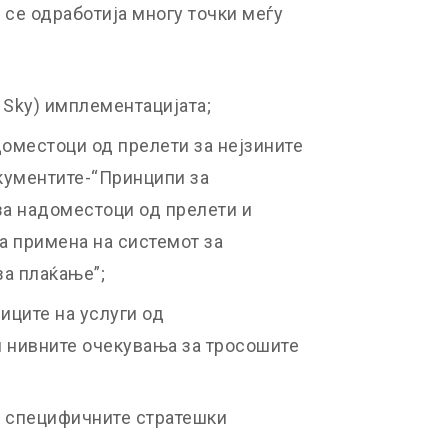
и се одработија многу точки меѓу
 Sky) имплементацијата;
доместоци од прелети за нејзините
кументите-“Принципи за
а надоместоци од прелети и
 за примена на системот за
за плаќање”;
иците на услуги од
и нивните очекувања за тросошите
а специфичните стратешки