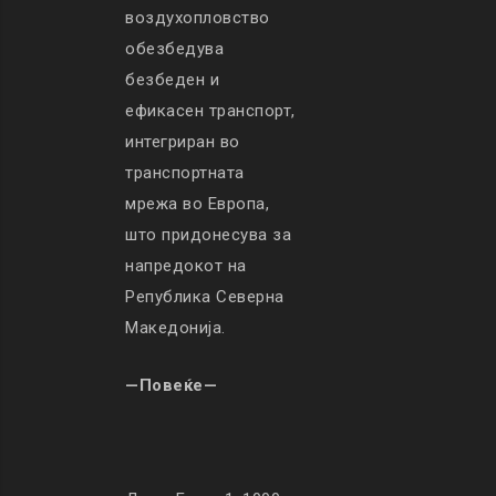
воздухопловство
обезбедува
безбеден и
ефикасен транспорт,
интегриран во
транспортната
мрежа во Европа,
што придонесува за
напредокот на
Република Северна
Македонија.
—Повеќе—