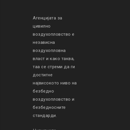
Агенцијата за
цивилно
воздухопловство е
независна
воздухопловна
власт и како таква,
таа се стреми да ги
достигне
највисокото ниво на
безбедно
воздухопловство и
безбедносните
стандарди.