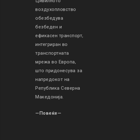
Цивилното
воздухопловство
обезбедува
безбеден и
ефикасен транспорт,
интегриран во
транспортната
мрежа во Европа,
што придонесува за
напредокот на
Република Северна
Македонија.
—Повеќе—