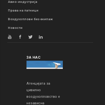
Авио-индустрија
Права на патници
Воздухоплови без екипаж
Новости
ЗА НАС
Агенцијата за
цивилно
воздухопловство е
независна