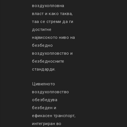
воздухопловна
власт и како таква,
таа се стреми да ги
достигне
највисокото ниво на
безбедно
воздухопловство и
безбедносните
стандарди.
Цивилното
воздухопловство
обезбедува
безбеден и
ефикасен транспорт,
интегриран во