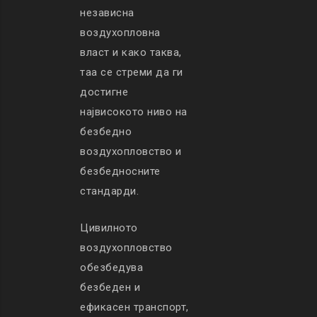
независна
воздухопловна
власт и како таква,
таа се стреми да ги
достигне
највисокото ниво на
безбедно
воздухопловство и
безбедносните
стандарди.
Цивилното
воздухопловство
обезбедува
безбеден и
ефикасен транспорт,