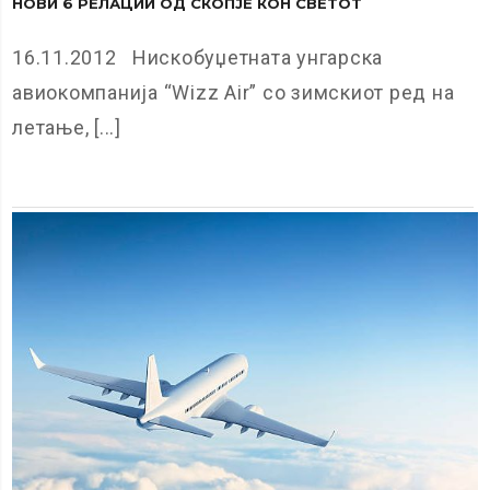
НОВИ 6 РЕЛАЦИИ ОД СКОПЈЕ КОН СВЕТОТ
16.11.2012 Нискобуџетната унгарска
авиокомпанија “Wizz Air” со зимскиот ред на
летање, [...]