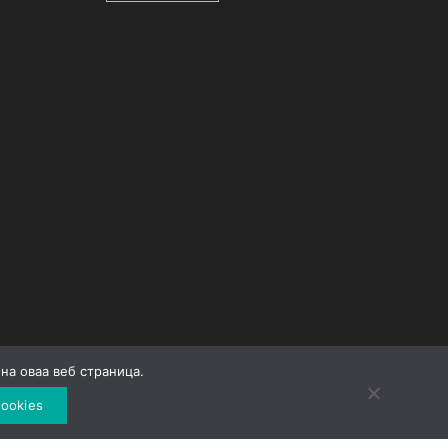
на оваа веб страница.
Developed by
Unet
ookies