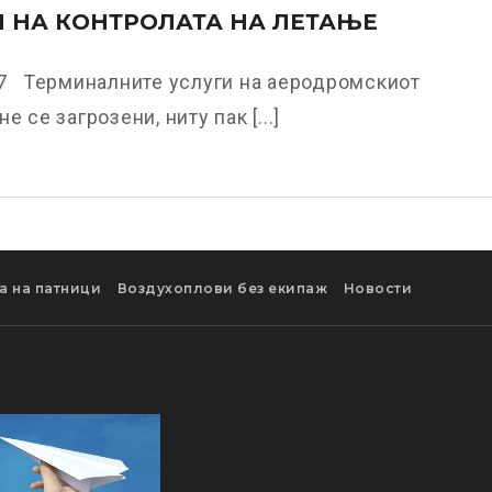
 НА КОНТРОЛАТА НА ЛЕТАЊЕ
17 Терминалните услуги на аеродромскиот
е се загрозени, ниту пак [...]
а на патници
Воздухоплови без екипаж
Новости