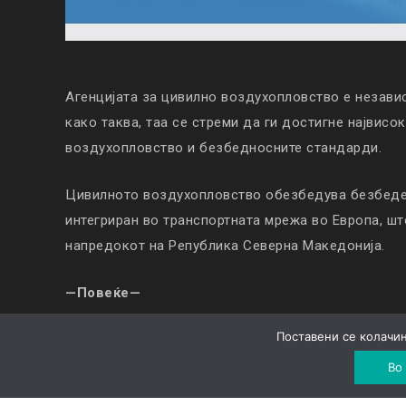
Агенцијата за цивилно воздухопловство е незави
како таква, таа се стреми да ги достигне највисо
воздухопловство и безбедносните стандарди.
Цивилното воздухопловство обезбедува безбеден
интегриран во транспортната мрежа во Европа, ш
напредокот на Република Северна Македонија.
—Повеќе—
Поставени се колачињ
© Copyright 2019. All Rights Reserved |
Колачиња
|
Во