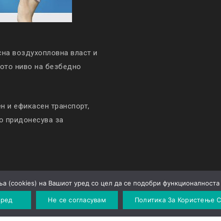
сна воздухопловна власт и
кото ниво на безбедно
 и ефикасен транспорт,
то придонесува за
а (cookies) на Вашиот уред со цел да се подобри функционалноста 
Политика за приватност
 ред
Не се согласувам
Политика За Користење C