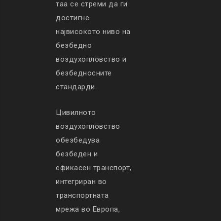
таа се стреми да ги
достигне
највисокото ниво на
безбедно
воздухопловство и
безбедносните
стандарди.
Цивилното
воздухопловство
обезбедува
безбеден и
ефикасен транспорт,
интегриран во
транспортната
мрежа во Европа,