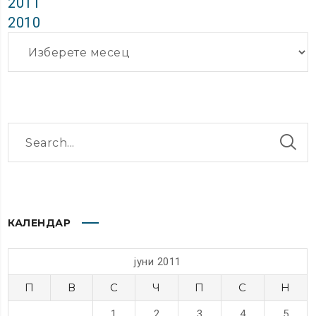
2011
2010
Архиви
КАЛЕНДАР
јуни 2011
П
В
С
Ч
П
С
Н
1
2
3
4
5