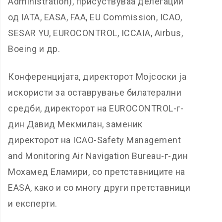
Administration), присуствуваа делегации
од IATA, EASA, FAA, EU Commission, ICAO,
SESAR YU, EUROCONTROL, ICCAIA, Airbus,
Boeing и др.
Конференцијата, директорот Мојсоски ја
искористи за оставрување билатерални
средби, директорот на ЕUROCONTROL-г-
дин Давид Мекмилан, заменик
директорот на ICAO-Safety Management
and Monitoring Air Navigation Bureau-г-дин
Мохамед Еламири, со претставниците на
EASA, како и со многу други претставници
и експерти.