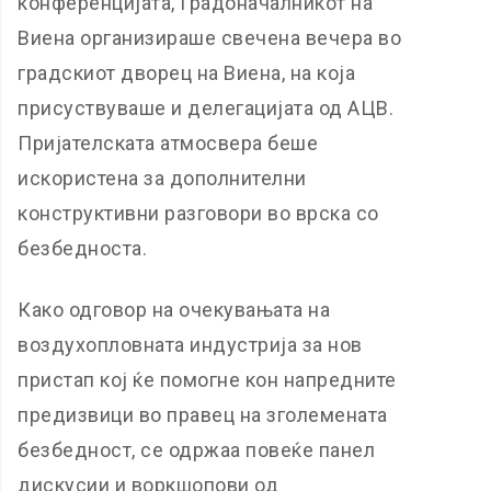
конференцијата, Градоначалникот на
Виена организираше свечена вечера во
градскиот дворец на Виена, на која
присуствуваше и делегацијата од АЦВ.
Пријателската атмосвера беше
искористена за дополнителни
конструктивни разговори во врска со
безбедноста.
Како одговор на очекувањата на
воздухопловната индустрија за нов
пристап кој ќе помогне кон напредните
предизвици во правец на зголемената
безбедност, се одржаа повеќе панел
дискусии и воркшопови од