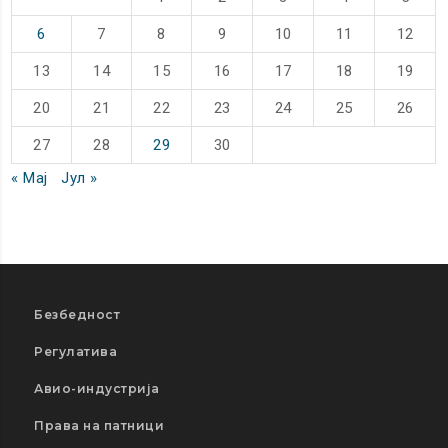
6
7
8
9
10
11
12
13
14
15
16
17
18
19
20
21
22
23
24
25
26
27
28
29
30
« Мај
Јул »
Безбедност
Регулатива
Авио-индустрија
Права на патници