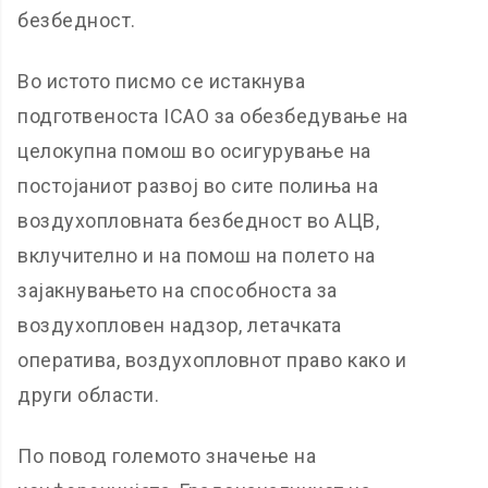
безбедност.
Во истото писмо се истакнува
подготвеноста ICAO за обезбедување на
целокупна помош во осигурување на
постојаниот развој во сите полиња на
воздухопловната безбедност во АЦВ,
вклучително и на помош на полето на
зајакнувањето на способноста за
воздухопловен надзор, летачката
оператива, воздухопловнот право како и
други области.
По повод големото значење на