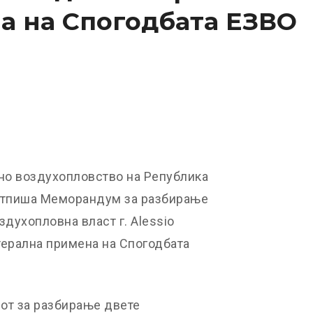
а на Спогодбата ЕЗВО
лно воздухопловство на Република
потпиша Меморандум за разбирање
здухопловна власт г. Alessio
терална примена на Спогодбата
т за разбирање двете