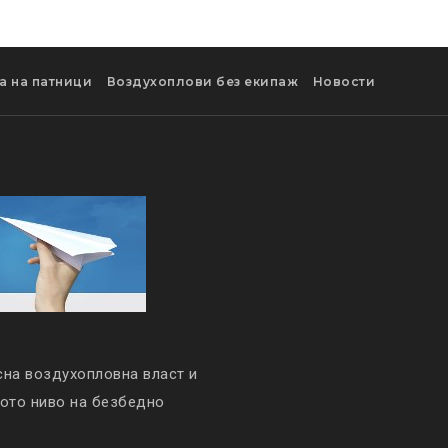
а на патници
Воздухоплови без екипаж
Новости
сна воздухопловна власт и
кото ниво на безбедно