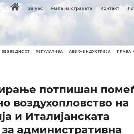
За нас
Мапа на страната
Контакт
Ло
БЕЗБЕДНОСТ
РЕГУЛАТИВА
АВИО-ИНДУСТРИЈА
ПРАВА 
ирање потпишан поме
но воздухопловство нa
а и Италијанската
 за административна