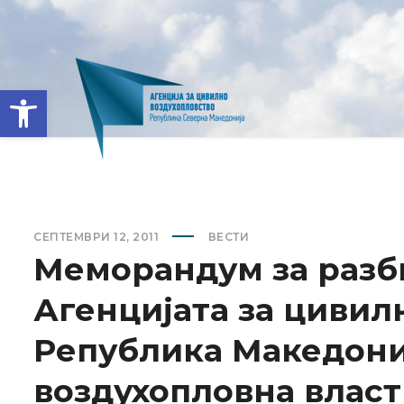
Open toolbar
СЕПТЕМВРИ 12, 2011
ВЕСТИ
Меморандум за разб
Агенцијата за цивил
Република Македониј
воздухопловна власт