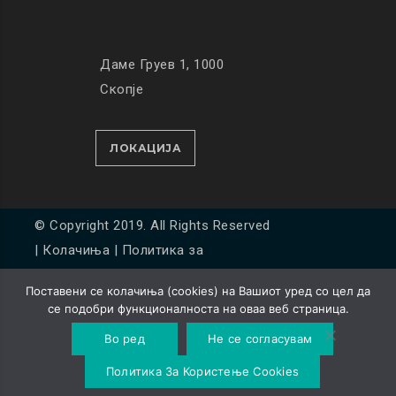
Даме Груев 1, 1000
Скопје
ЛОКАЦИЈА
© Copyright 2019. All Rights Reserved
|
Колачиња
|
Политика за
приватност
Поставени се колачиња (cookies) на Вашиот уред со цел да
Developed by
Unet
се подобри функционалноста на оваа веб страница.
Во ред
Не се согласувам
Политика За Користење Cookies