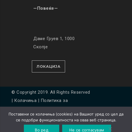
—Повеќе—
Даме Груев 1, 1000
Скопје
ЛОКАЦИЈА
© Copyright 2019. All Rights Reserved
|
Колачиња
|
Политика за
приватност
Поставени се колачиња (cookies) на Вашиот уред со цел да
Developed by
Unet
се подобри функционалноста на оваа веб страница.
Во ред
Не се согласувам