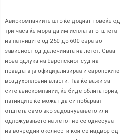
Авиокомпаниите што ќе доцнат повеќе од
три часа ќе мора да им исплатат отштета
на патниците од 250 до 600 евра во
зависност од далечината на летот. Оваа
нова одлука на Европскиот суд на
правдата ја официјализираа и европските
воздухопловни власти. Таа ќе важи за
сите авиокомпании, ќе биде облигаторна,
патниците ќе можат да си побараат
отштета само ако задоцнувањето или
одложувањето на летот не се однесува
на вонредни околности кои се надвор од