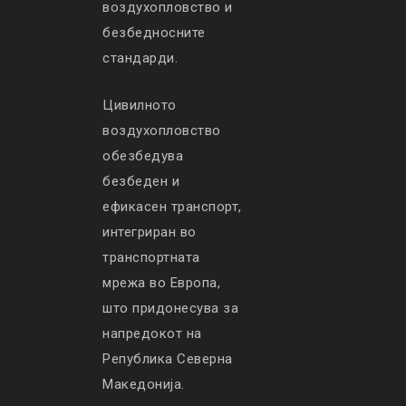
воздухопловство и
безбедносните
стандарди.
Цивилното
воздухопловство
обезбедува
безбеден и
ефикасен транспорт,
интегриран во
транспортната
мрежа во Европа,
што придонесува за
напредокот на
Република Северна
Македонија.