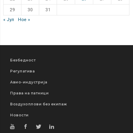
29
30
31
« Јул
Ное »
Безбедност
Регулатива
Авио-индустрија
Права на патници
Воздухоплови без екипаж
Новости