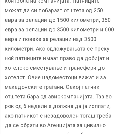
контрола на компанијата. Патниците
можат да си побараат отштета од 250
евра за релации до 1500 километри, 350
евра за релации до 3500 километри и 600
евра и повеќе за релации над 3500
километри. Ако одложувањата се преку
ноќ патниците имаат право да добијат и
хотелско сместување и трансфери до
хотелот. Овие надоместоци важат и за
македонските граѓани. Секој патник
отштета бара од авиокомпанијата. Таа во
рок од 6 недели е должна да ја исплати,
ако патникот е незадоволен тогаш треба
да се обрати во Агенцијата за цивилно