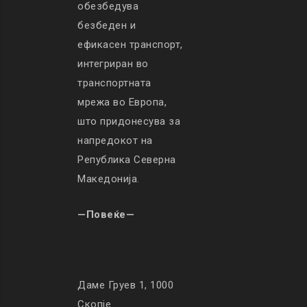
обезбедува
безбеден и
ефикасен транспорт,
интегриран во
транспортната
мрежа во Европа,
што придонесува за
напредокот на
Република Северна
Македонија.
—Повеќе—
Даме Груев 1, 1000
Скопје