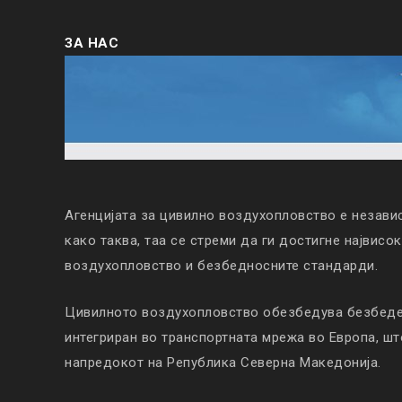
ЗА НАС
Агенцијата за цивилно воздухопловство е незави
како таква, таа се стреми да ги достигне највисо
воздухопловство и безбедносните стандарди.
Цивилното воздухопловство обезбедува безбеден
интегриран во транспортната мрежа во Европа, ш
напредокот на Република Северна Македонија.