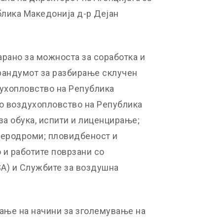
лика Македонија д-р Дејан
арано за можноста за соработка и
рандумот за разбирање склучен
духопловство на Република
но воздухопловство на Република
за обука, испити и лиценцирање;
аеродроми; пловидбеност и
о и работите поврзани со
A) и Службите за воздушна
ѓање на начини за зголемување на