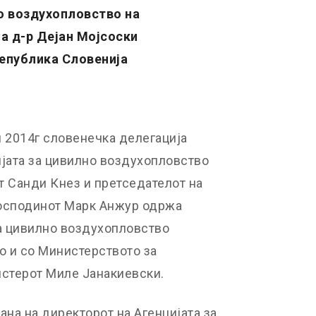
о воздухопловство на
а д-р Дејан Мојсоски
Република Словенија
и 2014г словенечка делегација
ијата за цивилно воздухопловство
т Санди Кнез и претседателот на
 господинот Марк Анжур одржа
за цивилно воздухопловство
о и со Министерството за
истерот Миле Јанакиевски.
ана на директорот на Агенцијата за