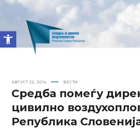
Open toolbar
АВГУСТ 22, 2014
ВЕСТИ
Средба помеѓу дирек
цивилно воздухоплов
Република Словениј