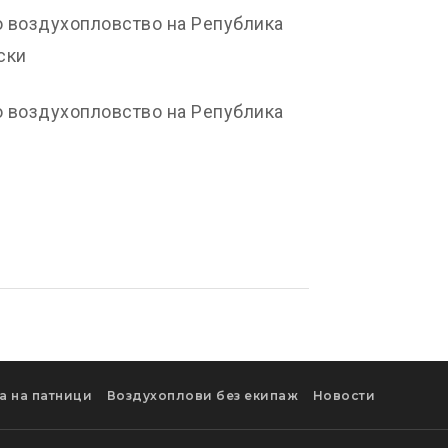
о воздухопловство на Република
ски
о воздухопловство на Република
а на патници
Воздухоплови без екипаж
Новости