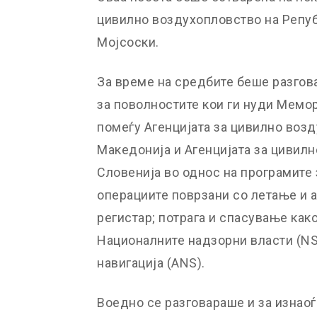
цивилно воздухопловство на Репуб
Мојсоски.
За време на средбите беше разгов
за поволностите кои ги нуди Мемо
помеѓу Агенцијата за цивилно воз
Македонија и Агенцијата за цивил
Словенија во однос на програмите 
операциите поврзани со летање и 
регистар; потрага и спасување как
Националните надзорни власти (NS
навигација (ANS).
Воедно се разговараше и за изнао