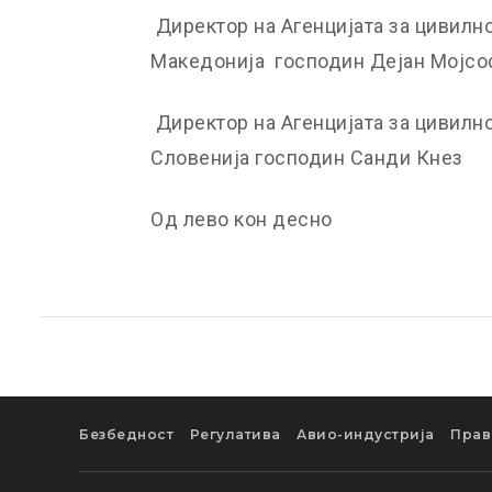
Директор на Агенцијата за цивилн
Македонија господин Дејан Мојсо
Директор на Агенцијата за цивилн
Словенија господин Санди Кнез
Од лево кон десно
Безбедност
Регулатива
Авио-индустрија
Прав