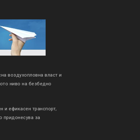
сна воздухопловна власт и
кото ниво на безбедно
 и ефикасен транспорт,
то придонесува за