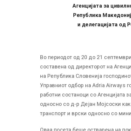
Агенцијата за цивилн
Република Македониј
и делегацијата од 
Во периодот од 20 до 21 септемвр
составена од директорот на Агенц
на Република Словенија господино
Управниот одбор на Adria Airways
работни состаноци со Агенцијата 
односно со д-р Дејан Мојсоски как
транспорт и врски односно со мин
Оваа посета беше остварена на пок