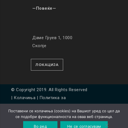
—Повеќе—
Даме Груев 1, 1000
Скопје
ЛОКАЦИЈА
© Copyright 2019. All Rights Reserved
|
Колачиња
|
Политика за
приватност
Поставени се колачиња (cookies) на Вашиот уред со цел да
Developed by
Unet
се подобри функционалноста на оваа веб страница.
Во ред
Не се согласувам