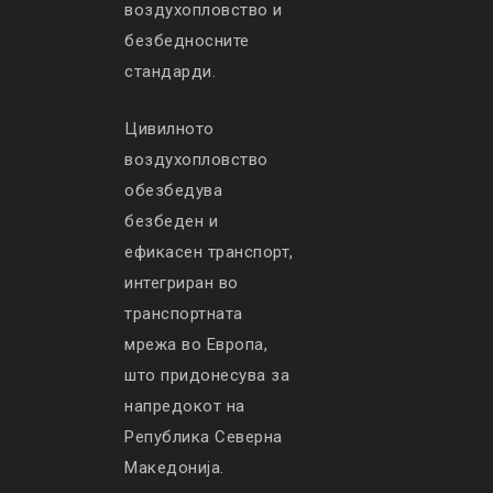
воздухопловство и
безбедносните
стандарди.
Цивилното
воздухопловство
обезбедува
безбеден и
ефикасен транспорт,
интегриран во
транспортната
мрежа во Европа,
што придонесува за
напредокот на
Република Северна
Македонија.