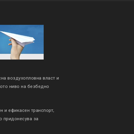
сна воздухопловна власт и
кото ниво на безбедно
 и ефикасен транспорт,
то придонесува за