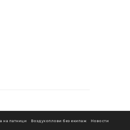
а на патници
Воздухоплови без екипаж
Новости