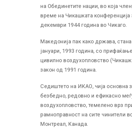
на Обединетите нации, во која член
време на Чикашката конференција 
декември 1944 година во Чикаго.
Македонија пак како држава, стана 
јануари, 1993 година, со прифаќањ
цивилно воздухопловство (Чикашка
закон од 1991 година.
Седиштето на ИКАО, чија основна 
безбедно, редовно и ефикасно ме
воздухопловство, темелено врз пр
рамноправност на сите чинители во
Монтреал, Канада.