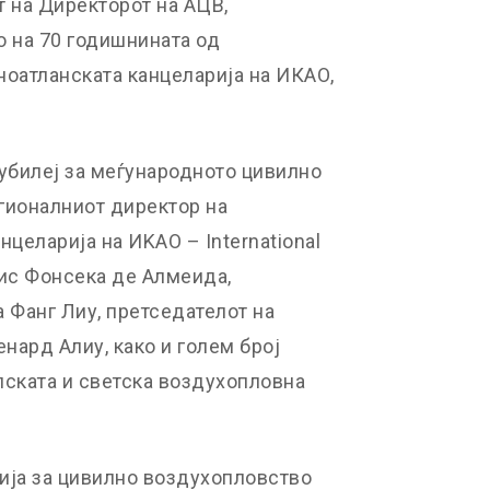
т на Директорот на АЦВ,
 на 70 годишнината од
ноатланската канцеларија на ИКАО,
Јубилеј за меѓународното цивилно
гионалниот директор на
нцеларија на ИKАО – International
Луис Фонсека де Алмеида,
а Фанг Лиу, претседателот на
нард Алиу, како и голем број
пската и светска воздухопловна
ија за цивилно воздухопловство