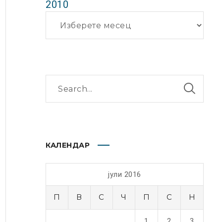
2010
Архиви
КАЛЕНДАР
јули 2016
П
В
С
Ч
П
С
Н
1
2
3