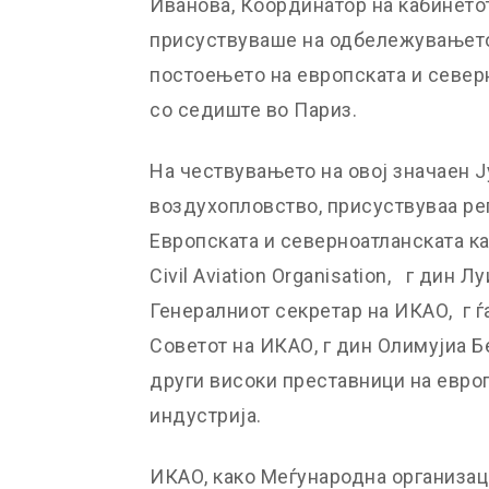
Иванова, Координатор на кабинето
присуствуваше на одбележувањето
постоењето на европската и север
со седиште во Париз.
На чествувањето на овој значаен 
воздухопловство, присуствуваа ре
Европската и северноатланската ка
Civil Aviation Organisation, г дин 
Генералниот секретар на ИКАО, г ѓ
Советот на ИКАО, г дин Олимујиа Бе
други високи преставници на евро
индустрија.
ИКАО, како Меѓународна организац