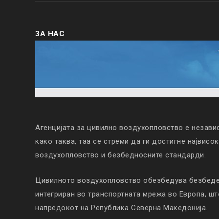
ЗА НАС
Агенцијата за цивилно воздухопловство е незави
како таква, таа се стреми да ги достигне највисо
воздухопловство и безбедносните стандарди.
Цивилното воздухопловство обезбедува безбеден
интегриран во транспортната мрежа во Европа, ш
напредокот на Република Северна Македонија.