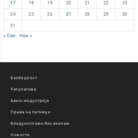
17
18
19
20
21
22
23
24
25
26
27
28
29
30
31
« Сеп
Ное »
Безбедност
Регулатива
Авио-индустрија
Права на патници
Воздухоплови без екипаж
Новости