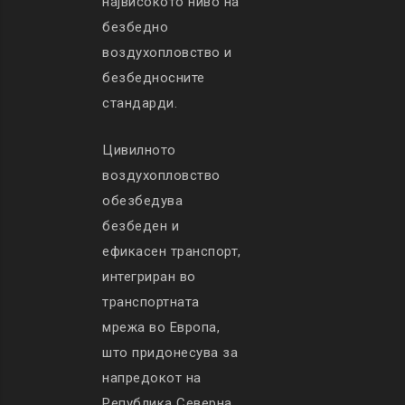
највисокото ниво на
безбедно
воздухопловство и
безбедносните
стандарди.
Цивилното
воздухопловство
обезбедува
безбеден и
ефикасен транспорт,
интегриран во
транспортната
мрежа во Европа,
што придонесува за
напредокот на
Република Северна