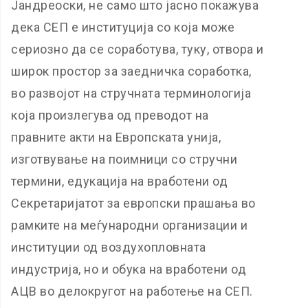
Јандреоски, не само што јасно покажува
дека СЕП е институција со која може
сериозно да се соработува, туку, отвора и
широк простор за заедничка соработка,
во развојот на стручната терминологија
која произлегува од преводот на
правните акти на Европската унија,
изготвување на поимници со стручни
термини, едукација на вработени од
Секретаријатот за европски прашања во
рамките на меѓународни организации и
институции од воздухопловната
индустрија, но и обука на вработени од
АЦВ во делокругот на работење на СЕП.