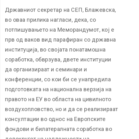
Државниот секретар на СЕП, Блажевска,
во оваа прилика нагласи, дека, со
потпишувањето на Меморандумот, кој е
прв од ваков вид парафиран со државна
институција, во својата понатамошна
соработка, обврзува, двете институции
да организираат и семинари и
конференции, со кои би се унапредила
подготовката на национална верзија на
правото на ЕУ во областа на цивилното
воздухопловство, но и да се реализираат
консултации во однос на Европските
фондови и билатералната соработка во
делокругот на надлежности на