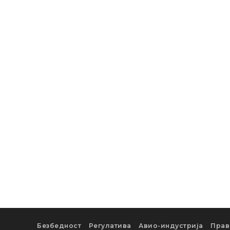
Безбедност
Регулатива
Авио-индустрија
Прав