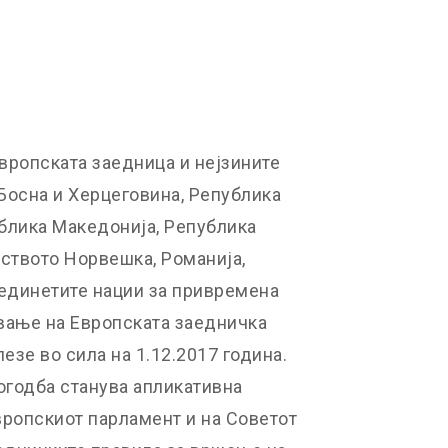
вропската заедница и нејзините
 Босна и Херцеговина, Република
ублика Македонија, Република
лството Норвешка, Романија,
бединетите нации за привремена
вање на Европската заедничка
езе во сила на 1.12.2017 година.
огодба станува апликативна
Европскиот парламент и на Советот