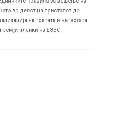
аедничките правила за вршење на
цата во делот на пристапот до
ализација на третата и четвртата
 земји членки на ЕЗВО.