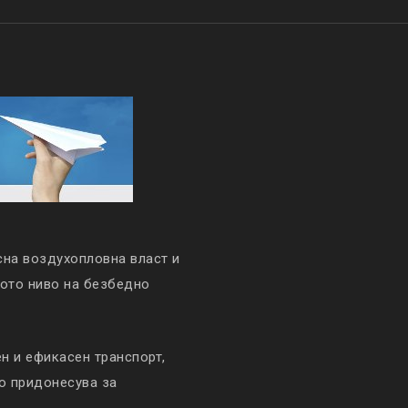
сна воздухопловна власт и
кото ниво на безбедно
 и ефикасен транспорт,
то придонесува за