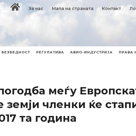
За нас
Мапа на страната
Контакт
Ло
БЕЗБЕДНОСТ
РЕГУЛАТИВА
АВИО-ИНДУСТРИЈА
ПРАВА 
погодба меѓу Европска
е земји членки ќе стап
017 та година