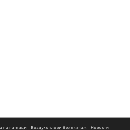
а на патници
Воздухоплови без екипаж
Новости