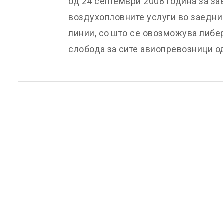
од 24 септември 2008 година за з
воздухопловните услуги во заедни
линии, со што се овозможува либер
слобода за сите авиопревозници од