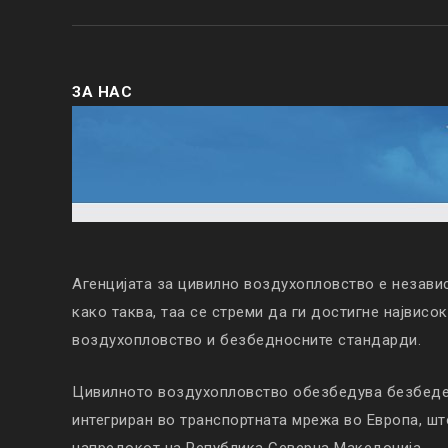
ЗА НАС
Агенцијата за цивилно воздухопловство е незави
како таква, таа се стреми да ги достигне највисо
воздухопловство и безбедносните стандарди.
Цивилното воздухопловство обезбедува безбеден
интегриран во транспортната мрежа во Европа, ш