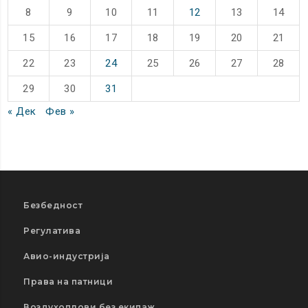
8
9
10
11
12
13
14
15
16
17
18
19
20
21
22
23
24
25
26
27
28
29
30
31
« Дек
Фев »
Безбедност
Регулатива
Авио-индустрија
Права на патници
Воздухоплови без екипаж