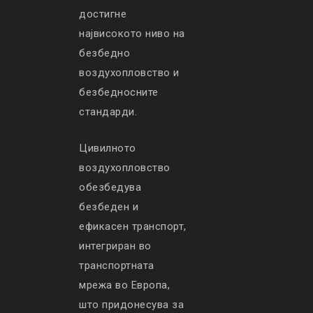
достигне
највисокото ниво на
безбедно
воздухопловство и
безбедносните
стандарди.
Цивилното
воздухопловство
обезбедува
безбеден и
ефикасен транспорт,
интегриран во
транспортната
мрежа во Европа,
што придонесува за