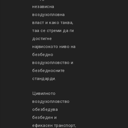
независна
воздухопловна
власт и како таква,
таа се стреми да ги
достигне
највисокото ниво на
безбедно
воздухопловство и
безбедносните
стандарди.
Цивилното
воздухопловство
обезбедува
безбеден и
ефикасен транспорт,