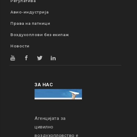
Регулатива
Авио-индустрија
Права на патници
Воздухоплови без екипаж
Новости
ЗА НАС
Агенцијата за
цивилно
воздухопловство е