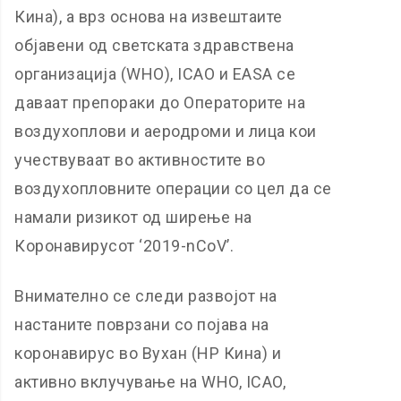
Кина), а врз основа на извештаите
објавени од светската здравствена
организација (WHO), ICAO и EASA се
даваат препораки до Oператорите на
воздухоплови и аеродроми и лица кои
учествуваат во активностите во
воздухопловните операции со цел да се
намали ризикот од ширење на
Коронавирусот ‘2019-nCoV’.
Внимателно се следи развојот на
настаните поврзани со појава на
коронавирус во Вухан (НР Кина) и
активно вклучување на WHO, ICAO,