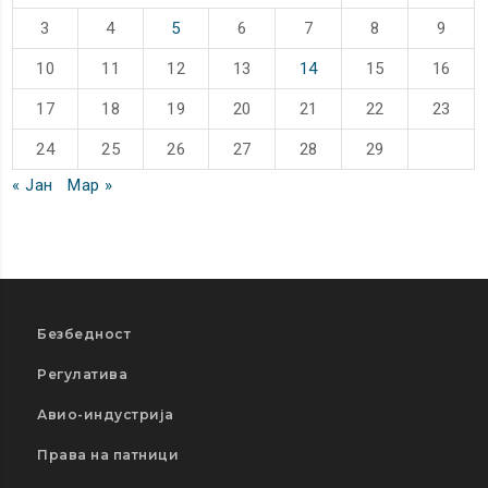
3
4
5
6
7
8
9
10
11
12
13
14
15
16
17
18
19
20
21
22
23
24
25
26
27
28
29
« Јан
Мар »
Безбедност
Регулатива
Авио-индустрија
Права на патници