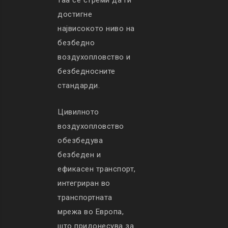
таа се стреми да ги
достигне
највисокото ниво на
безбедно
воздухопловство и
безбедносните
стандарди.
Цивилното
воздухопловство
обезбедува
безбеден и
ефикасен транспорт,
интегриран во
транспортната
мрежа во Европа,
што придонесува за