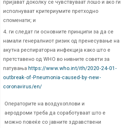
пријават доколку се чувствуваат лошо и ако ги
исполнуваат критериумите претходно
споменати; и
ги следат ги основните принципи за да се
намали генералниот ризик од пренесување на
акутна респираторна инфекција како што е
претставено од WHO во нивните совети за
патувања
https://www.who.int/ith/2020-24-01-
outbreak-of-Pneumonia-caused-by-new-
coronavirus/en/
Oператорите на воздухоплови и
аеродроми треба да соработуваат што е
можно повеќе со јавните здравствени