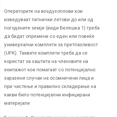
Операторите на воздухоплови кои
изведуваат патнички летови до или од
погодените земји (види Белешка 1) треба
да бидат опремени со еден или повеќе
универзални комплети за претпазливост
(UPK). Таквите комплети треба да се
користат за заштита на членовите на
екипажот кои помагаат со потенцијално
заразени случаи на осомничени лица и
при чистење и правилно складирање на
какви било потенцијални инфицирани
материјали