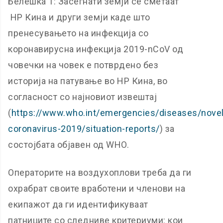
Белешка 1: Засегнати земји се сметаат
НР Кина и други земји каде што
пренесувањето на инфекција со
коронавирусна инфекција 2019-nCoV од
човечки на човек е потврдено без
историја на патување во НР Кина, во
согласност со најновиот извештај
(
https://www.who.int/emergencies/diseases/novel
coronavirus-2019/situation-reports/
) за
состојбата објавен од WHO.
Операторите на воздухоплови треба да ги
охрабрат своите вработени и членови на
екипажот да ги идентификуваат
патниците со следниве критериуми: кои