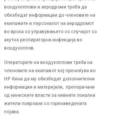
воздухоплови и аеродроми треба да
обезбедат информации до членовите на
екипажите и персоналот на аеродромот
во врска со управувањето со случајот со
акутна респираторна инфекција во
воздухоплов.
Операторите на воздухоплови треба на
членовите на екипажот кој преноќува во
НР Кина да му обезбедат дополнителни
информации и материјали, препорачани
од кинеските власти за нивните локални
жители поврзани со горенаведената
појава.