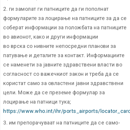
ги замолат ги патниците да ги пополнат
формуларите за лоцирање на патниците за да се
соберат информации за положбата на патниците
во авионот, како и други информации
во врска со нивните непосредни планови за
патување и деталите за контакт. Информациите
се наменети за јавните здравствени власти во
согласност со важечкиот закон и треба да се
користат само за овластени јавни здравствени
цели. Може да се преземе формулар за
лоцирање на патници тука;
https://www.who.int/ihr/ports_airports/locator_car
им препорачуваат на патниците да се само-