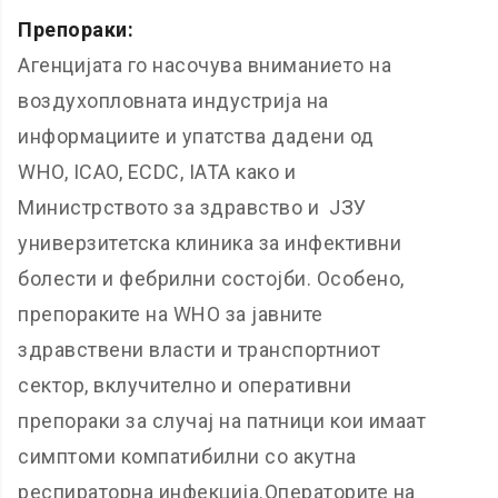
Препораки
:
Агенцијата го насочува вниманието на
воздухопловната индустрија на
информациите и упатства дадени од
WHO, ICAO, ECDC, IATA како и
Министрството за здравство и ЈЗУ
универзитетска клиника за инфективни
болести и фебрилни состојби. Особено,
препораките на WHO за јавните
здравствени власти и транспортниот
сектор, вклучително и оперативни
препораки за случај на патници кои имаат
симптоми компатибилни со акутна
респираторна инфекција.Oператорите на