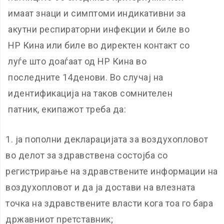
имаат знаци и симптоми индикативни за
акутни респираторни инфекции и биле во
НР Кина или биле во директен контакт со
луѓе што доаѓаат од НР Кина во
последните 14денови. Во случај на
идентификација на таков сомнителен
патник, екипажот треба да:
ја пополни декларацијата за воздухопловот
во делот за здравствена состојба со
регистрирање на здравствените информации на
воздухопловот и да ја достави на влезната
точка на здравствените власти кога тоа го бара
државниот претставник;