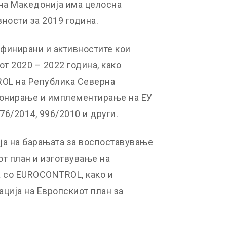
на Македонија има целосна
ности за 2019 година.
ефинирани и активностите кои
от 2020 – 2022 година, како
OL на Република Северна
понирање и имплементирање на ЕУ
76/2014, 996/2010 и други.
а на барањата за воспоставување
от план и изготвување на
а со EUROCONTROL, како и
ција на Европскиот план за