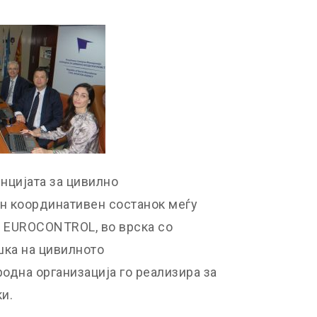
енцијата за цивилно
н координативен состанок меѓу
и EUROCONTROL, во врска со
шка на цивилното
родна организација го реализира за
и.