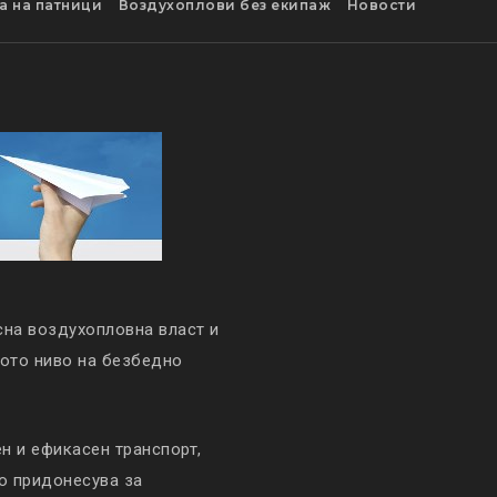
а на патници
Воздухоплови без екипаж
Новости
сна воздухопловна власт и
кото ниво на безбедно
 и ефикасен транспорт,
то придонесува за