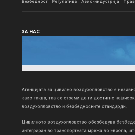
Безбедност
Регулатива
Авио-индустрија
Прав
ЗА НАС
Агенцијата за цивилно воздухопловство е незави
како таква, таа се стреми да ги достигне највисо
воздухопловство и безбедносните стандарди.
Цивилното воздухопловство обезбедува безбеден
интегриран во транспортната мрежа во Европа, ш