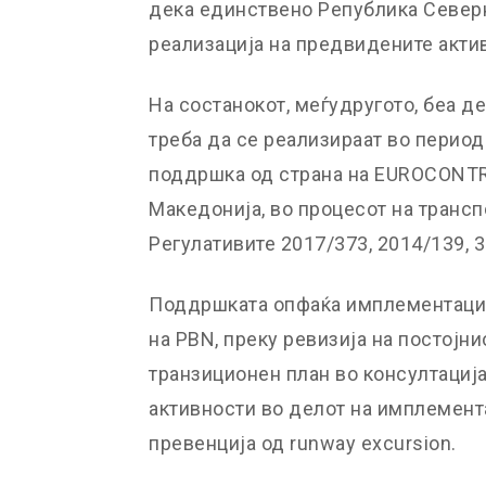
дека единствено Република Север
реализација на предвидените актив
На состанокот, меѓудругото, беа д
треба да се реализираат во период
поддршка од страна на EUROCONTR
Македонија, во процесот на транс
Регулативите 2017/373, 2014/139, 3
Поддршката опфаќа имплементациј
на PBN, преку ревизија на постојни
транзиционен план во консултациј
активности во делот на имплемента
превенција од runway excursion.