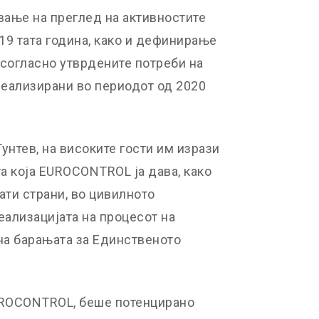
вање на преглед на активностите
019 тата година, како и дефинирање
 согласно утврдените потреби на
реализирани во периодот од 2020
унтев, на високите гости им изрази
а која EUROCONTROL ја дава, како
нати страни, во цивилното
еализацијата на процесот на
на барањата за Единственото
EUROCONTROL, беше потенцирано