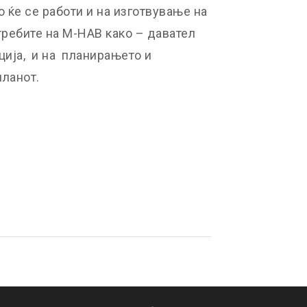
о ќе се работи и на изготвување на
требите на М-НАВ како – давател
ција, и на планирањето и
ланот.