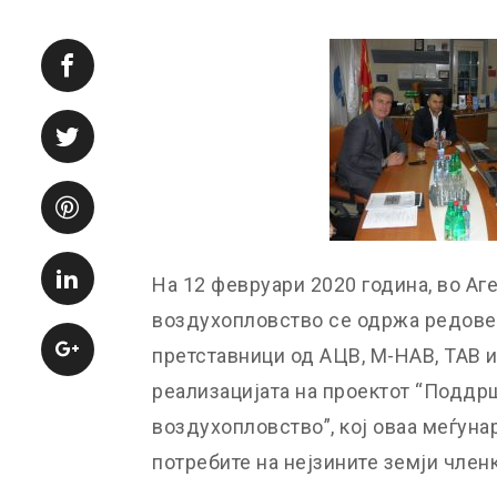
На 12 февруари 2020 година, во Аг
воздухопловство се одржа редове
претставници од АЦВ, М-НАВ, ТАВ 
реализацијата на проектот “Поддр
воздухопловство”, кој оваа меѓуна
потребите на нејзините земји членк