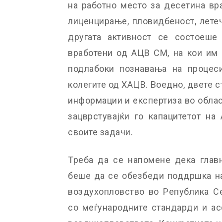
на работно место за десетина вр
лиценцирање, пловидбеност, лете
другата активност се состоеше
вработени од АЦВ СМ, на кои им
подлабоки познавања на процес
колегите од ХАЦВ. Воедно, двете с
информации и експертиза во облас
зацврстувајќи го капацитетот н
своите задачи.
Треба да се напомене дека главн
беше да се обезбеди поддршка на
воздухопловство во Република Се
со меѓународните стандарди и ac