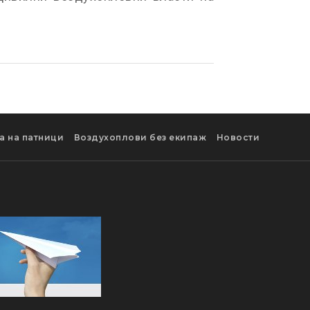
а на патници
Воздухоплови без екипаж
Новости