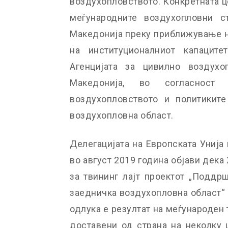
воздухопловството. Конкретната це
меѓународните воздухопловни с
Македонија преку приближување н
на институционалниот капаците
Агенцијата за цивилно воздухо
Македонија, во согласнос
воздухопловството и политикит
воздухопловна област.
Делегацијата на Европската Унија
во август 2019 година објави дека
за твининг лајт проектот „Поддр
заедничка воздухопловна област“ 
одлука е резултат на меѓународен 
доставени од страна на неколку 