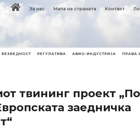
За нас
Мапа на страната
Контакт
Ло
БЕЗБЕДНОСТ
РЕГУЛАТИВА
АВИО-ИНДУСТРИЈА
ПРАВА 
от твининг проект „П
-Европската заедничка
т“