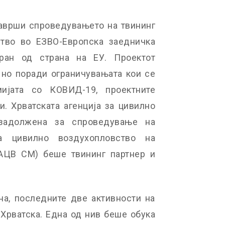
заврши спроведувањето на твининг
ство во ЕЗВО-Европска заедничка
иран од страна на ЕУ. Проектот
, но поради ограничувањата кои се
мијата со КОВИД-19, проектните
. Хрватската агенција за цивилно
задолжена за спроведување на
за цивилно воздухопловство на
АЦВ СМ) беше твининг партнер и
ина, последните две активности на
Хрватска. Една од нив беше обука