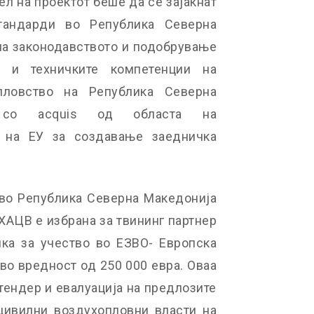
л на проектот беше да се зајакнат
тандарди во Република Северна
а законодавството и подобрување
т и техничките компетенции на
пловство на Република Северна
т со acquis од областа на
е на ЕУ за создавање заедничка
 во Република Северна Македонија
 ХАЦВ е избрана за твининг партнер
шка за учество во ЕЗВО- Европска
во вредност од 250 000 евра. Оваа
тендер и евалуација на предлозите
цивилни воздухопловни власти на