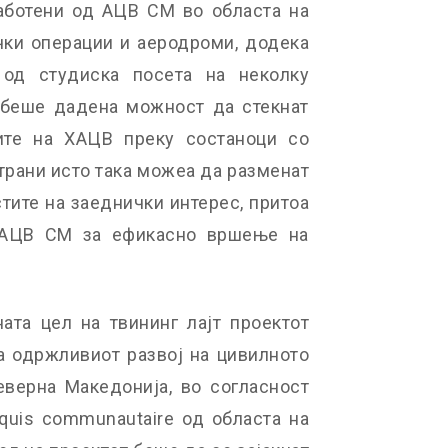
аботени од АЦВ СМ во областа на
чки операции и аеродроми, додека
 од студиска посета на неколку
 беше дадена можност да стекнат
ите на ХАЦВ преку состаноци со
трани исто така можеа да разменат
тите на заеднички интерес, притоа
а АЦВ СМ за ефикасно вршење на
ата цел на твининг лајт проектот
 одржливиот развој на цивилното
верна Македонија, во согласност
quis communautaire од областа на