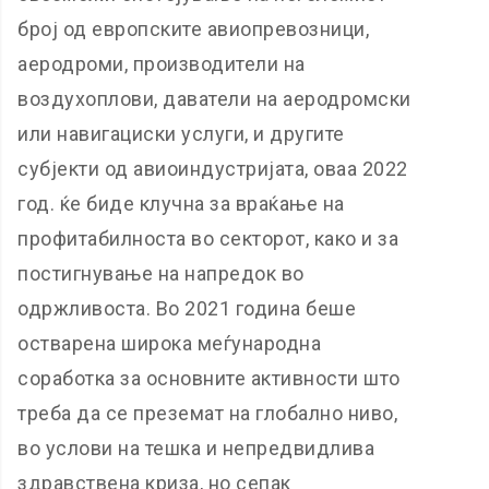
број од европските авиопревозници,
аеродроми, производители на
воздухоплови, даватели на аеродромски
или навигациски услуги, и другите
субјекти од авиоиндустријата, оваа 2022
год. ќе биде клучна за враќање на
профитабилноста во секторот, како и за
постигнување на напредок во
одржливоста. Во 2021 година беше
остварена широка меѓународна
соработка за основните активности што
треба да се преземат на глобално ниво,
во услови на тешка и непредвидлива
здравствена криза, но сепак