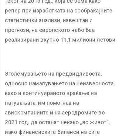
текот на 2019 год., која се зема како
репер при изработката на сообраќајните
статистички анализи, извештаи и
прогнози, на европското небо беа
реализирани вкупно 11,1 милиони летови.
Зголемувањето на предвидливоста,
односно намалувањето на неизвесноста,
како и континуираното враќање на
патувањата, им помогнаа на
авиокомпаниите и на аеродромите во
2021 год. да останат некако „во живот“,
иако финансиските биланси на сите