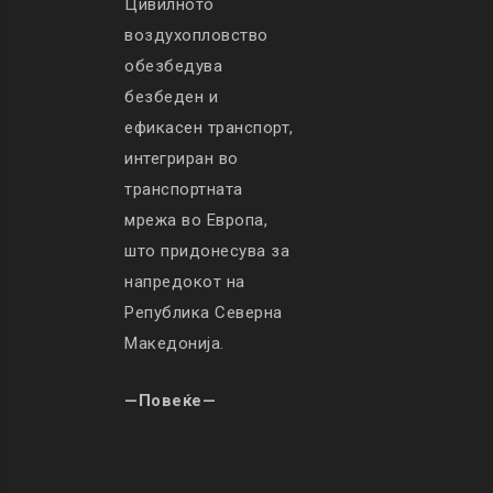
Цивилното
воздухопловство
обезбедува
безбеден и
ефикасен транспорт,
интегриран во
транспортната
мрежа во Европа,
што придонесува за
напредокот на
Република Северна
Македонија.
—Повеќе—