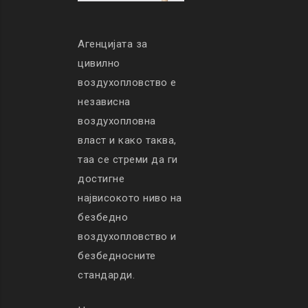
Агенцијата за
цивилно
воздухопловство е
независна
воздухопловна
власт и како таква,
таа се стреми да ги
достигне
највисокото ниво на
безбедно
воздухопловство и
безбедносните
стандарди.