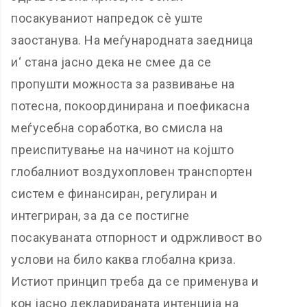
посакуваниот напредок сè уште
заостанува. На меѓународната заедница
и‘ стана јасно дека не смее да се
пропушти можноста за развивање на
потесна, покоординирана и поефикасна
меѓусебна соработка, во смисла на
преиспитување на начинот на којшто
глобалниот воздухопловен транспортен
систем е финансиран, регулиран и
интегриран, за да се постигне
посакуваната отпорност и одржливост во
услови на било каква глобална криза.
Истиот принцип треба да се применува и
кон јасно декларираната интенција на