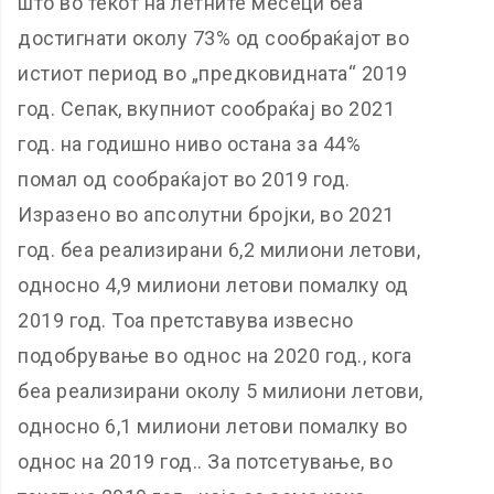
што во текот на летните месеци беа
достигнати околу 73% од сообраќајот во
истиот период во „предковидната“ 2019
год. Сепак, вкупниот сообраќај во 2021
год. на годишно ниво остана за 44%
помал од сообраќајот во 2019 год.
Изразено во апсолутни бројки, во 2021
год. беа реализирани 6,2 милиони летови,
односно 4,9 милиони летови помалку од
2019 год. Тоа претставува извесно
подобрување во однос на 2020 год., кога
беа реализирани околу 5 милиони летови,
односно 6,1 милиони летови помалку во
однос на 2019 год.. За потсетување, во