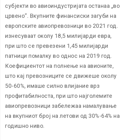
субјекти во авиоиндустријата останаа „во
црвено“. Вкупните финансиски загуби на
европските авиопревозници во 2021 год.
изнесуваат околу 18,5 милијарди евра,
при што се превезени 1,45 милијарди
патници помалку во однос на 2019 год.
Коефициентот на полнење на авионите,
што кај превозниците се движеше околу
50-60%, имаше силно влијание врз
профитабилноста, при што најголемите
авиопревозници забележаа намалување
на вкупниот број на летови од 30%-64% на
годишно ниво.