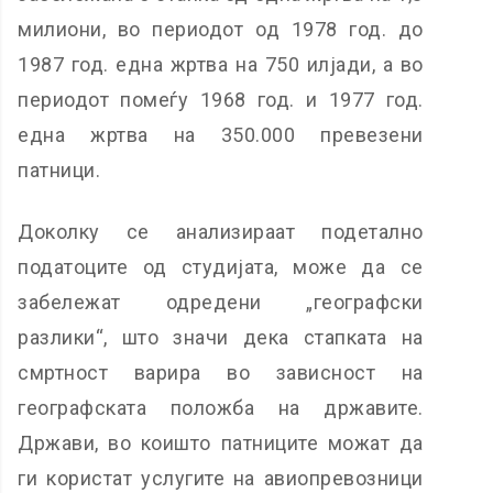
милиони, во периодот од 1978 год. до
1987 год. една жртва на 750 илјади, а во
периодот помеѓу 1968 год. и 1977 год.
една жртва на 350.000 превезени
патници.
Доколку се анализираат подетално
податоците од студијата, може да се
забележат одредени „географски
разлики“, што значи дека стапката на
смртност варира во зависност на
географската положба на државите.
Држави, во коишто патниците можат да
ги користат услугите на авиопревозници