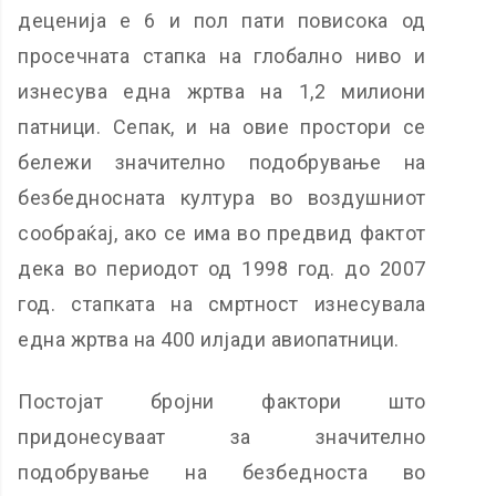
деценија е 6 и пол пати повисока од
просечната стапка на глобално ниво и
изнесува една жртва на 1,2 милиони
патници. Сепак, и на овие простори се
бележи значително подобрување на
безбедносната култура во воздушниот
сообраќај, ако се има во предвид фактот
дека во периодот од 1998 год. до 2007
год. стапката на смртност изнесувала
една жртва на 400 илјади авиопатници.
Постојат бројни фактори што
придонесуваат за значително
подобрување на безбедноста во