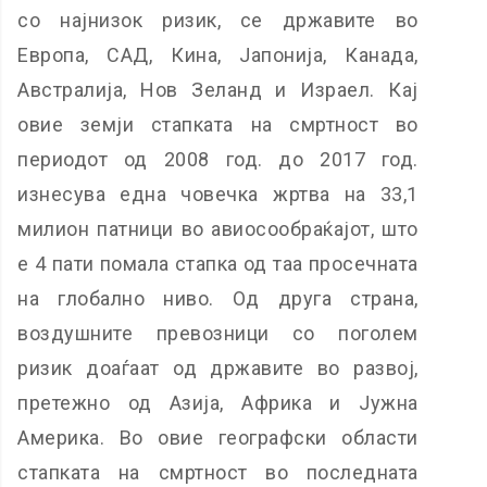
со најнизок ризик, се државите во
Европа, САД, Кина, Јапонија, Канада,
Австралија, Нов Зеланд и Израел. Кај
овие земји стапката на смртност во
периодот од 2008 год. до 2017 год.
изнесува една човечка жртва на 33,1
милион патници во авиосообраќајот, што
е 4 пати помала стапка од таа просечната
на глобално ниво. Од друга страна,
воздушните превозници со поголем
ризик доаѓаат од државите во развој,
претежно од Азија, Африка и Јужна
Америка. Во овие географски области
стапката на смртност во последната