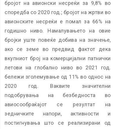
бројот на авионски несреќи за 9,8% во
споредба со 2020 год.; бројот на жртви во
авионските несреќи е помал за 66% на
годишно ниво. Намалувањето на овие
бројки уште повеќе добива на значење,
ако се земе во предвид фактот дека
вкупниот број на комерцијални патнички
летови на глобално ниво во 2021 год.
бележи зголемување од 11% во однос на
2020 год. Ваквите значителни
подобрувања на безбедноста во
авиосообраќајот се резултат на
зедничките напори, активности и
постигнувања што се реализирани од