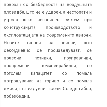
поврзан со безбедноста на воздушната
пловидба, што не е удвоен, а честопати и
утроен како независен систем при
конструкцијата, производството и
експлоатацијата на современите авиони.
Новите типови на авиони, што
секојдневно се произведуваат, се
полесни, потивки, поуправливи,
поопремени, поманеврабилни, со
поголем капацитет, со помала
потрошувачка на гориво и со помала
емисија на издувни гасови. Со еден збор,
побезбедни.