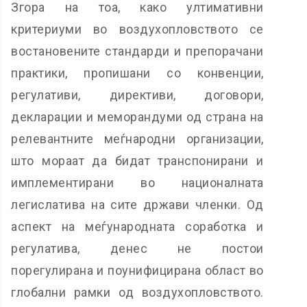
Згора на тоа, како ултимативни
критериуми во воздухопловството се
востановените стандарди и препорачани
практики, пропишани со конвенции,
регулативи, директиви, договори,
декларации и меморандуми од страна на
релевантните меѓнародни организации,
што мораат да бидат транспонирани и
имплементирани во националната
легислатива на сите држави членки. Од
аспект на меѓународната соработка и
регулатива, денес не постои
порегулирана и поунифицирана област во
глобални рамки од воздухопловството.