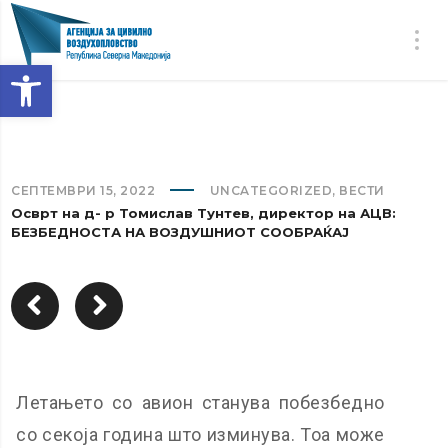
Open toolbar
СЕПТЕМВРИ 15, 2022
UNCATEGORIZED
,
ВЕСТИ
Осврт на д- р Томислав Тунтев, директор на АЦВ:
БЕЗБЕДНОСТА НА ВОЗДУШНИОТ СООБРАЌАЈ
Летањето со авион станува побезбедно
со секоја година што изминува. Тоа може