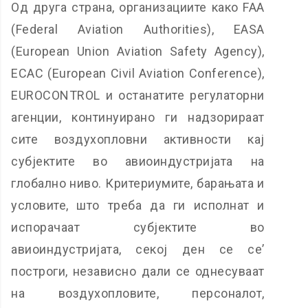
Од друга страна, организациите како FAA
(Federal Aviation Authorities), EASA
(European Union Aviation Safety Agency),
ECAC (European Civil Aviation Conference),
EUROCONTROL и останатите регулаторни
агенции, континуирано ги надзорираат
сите воздухопловни активности кај
субјектите во авиоиндустријата на
глобално ниво. Критериумите, барањата и
условите, што треба да ги исполнат и
испорачаат субјектите во
авиоиндустријата, секој ден се се’
построги, независно дали се однесуваат
на воздухопловите, персоналот,