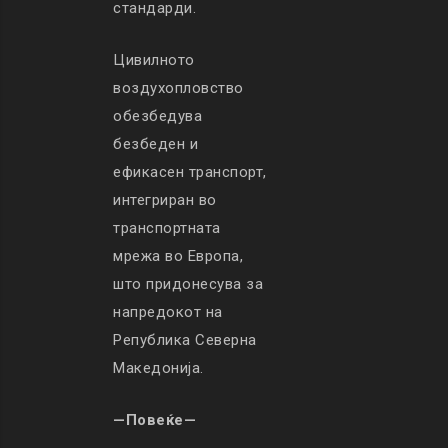
стандарди.
Цивилното
воздухопловство
обезбедува
безбеден и
ефикасен транспорт,
интегриран во
транспортната
мрежа во Европа,
што придонесува за
напредокот на
Република Северна
Македонија.
—Повеќе—