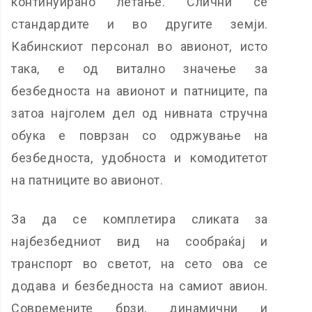
континуирано летање. Слични се
стандардите и во другите земји.
Кабинскиот персонал во авионот, исто
така, е од витално значење за
безбедноста на авионот и патниците, па
затоа најголем дел од нивната стручна
обука е поврзан со одржување на
безбедноста, удобноста и комодитетот
на патниците во авионот.
За да се комплетира сликата за
најбезбедниот вид на сообраќај и
транспорт во светот, на сето ова се
додава и безбедноста на самиот авион.
Современите брзи, динамични и