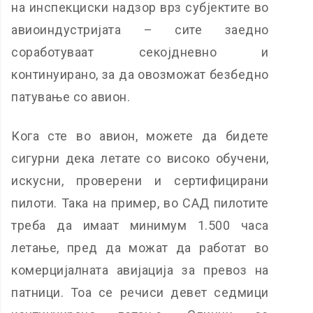
на инспекциски надзор врз субјектите во
авиоиндустријата – сите заедно
соработуваат секојдневно и
континуирано, за да овозможат безбедно
патување со авион.
Кога сте во авион, можете да бидете
сигурни дека летате со високо обучени,
искусни, проверени и сертифицирани
пилоти. Така на пример, во САД пилотите
треба да имаат минимум 1.500 часа
летање, пред да можат да работат во
комерцијалната авијација за превоз на
патници. Тоа се речиси девет седмици