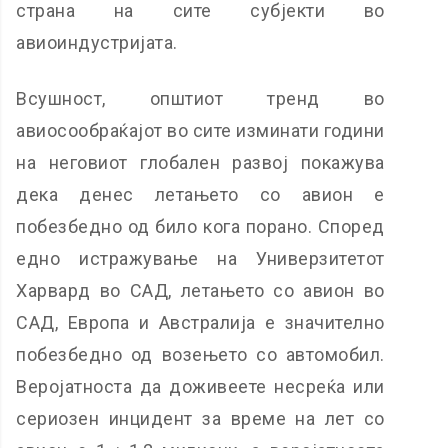
страна на сите субјекти во
авиоиндустријата.
Всушност, општиот тренд во
авиосообраќајот во сите изминати години
на неговиот глобален развој покажува
дека денес летањето со авион е
побезбедно од било кога порано. Според
едно истражување на Универзитетот
Харвард во САД, летањето со авион во
САД, Европа и Австралија е значително
побезбедно од возењето со автомобил.
Веројатноста да доживеете несреќа или
сериозен инцидент за време на лет со