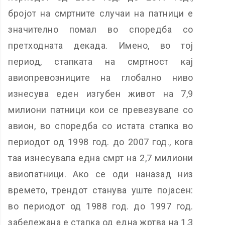
бројот на смртните случаи на патници е
значително помал во споредба со
претходната декада. Имено, во тој
период, стапката на смртност кај
авиопревозниците на глобално ниво
изнесува еден изгубен живот на 7,9
милиони патници кои се превезувале со
авион, во споредба со истата стапка во
периодот од 1998 год. до 2007 год., кога
таа изнесувала една смрт на 2,7 милиони
авиопатници. Ако се оди наназад низ
времето, трендот станува уште појасен:
во периодот од 1988 год. до 1997 год.
забележана е стапка од една жртва на 1,3