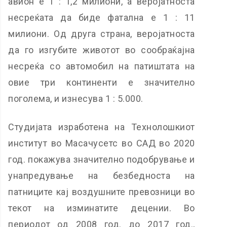
авион е 1 : 1,2 милиони, а веројатноста
несреќата да биде фатална е 1 : 11
милиони. Од друга страна, веројатноста
да го изгубите животот во сообраќајна
несреќа со автомобил на патиштата на
овие три континенти е значително
поголема, и изнесува 1 : 5.000.
Студијата изработена на Технолошкиот
институт во Масачусетс во САД во 2020
год. покажува значително подобрување и
унапредување на безбедноста на
патниците кај воздушните превозници во
текот на изминатите децении. Во
периодот од 2008 год. до 2017 год.,