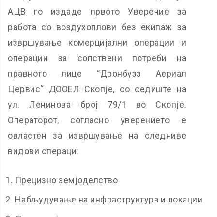
АЦВ го издаде првото Уверение за
работа со воздухоплови без екипаж за
извршување комерцијални операции и
операции за сопствени потреби на
правното лице ‘’Дронбузз Аериал
Цервис“ ДООЕЛ Скопје, со седиште на
ул. Ленинова број 79/1 во Скопје.
Операторот, согласно уверението е
овластен за извршување на следниве
видови операци:
Прецизно земјоделство
Набљудување на инфраструктура и локации