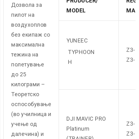
PRODUCER/
REG
Дозвола за
MODEL
MAR
пилот на
воздухоплов
без екипаж со
YUNEEC
максимална
Z3-U
TYPHOON
тежина на
Z3-
H
полетување
до 25
килограми –
Теоретско
оспособување
(во училница и
DJI MAVIC PRO
Z3-U
учење од
Platinum
Z3-
далечина) и
(TRAINER)