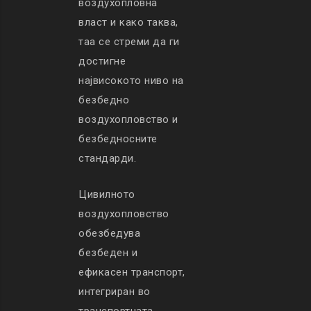
воздухопловна
власт и како таква,
таа се стреми да ги
достигне
највисокото ниво на
безбедно
воздухопловство и
безбедносните
стандарди.
Цивилното
воздухопловство
обезбедува
безбеден и
ефикасен транспорт,
интегриран во